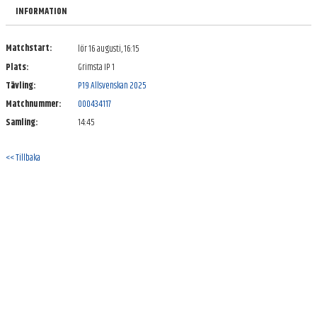
INFORMATION
Matchstart:
lör 16 augusti, 16:15
Plats:
Grimsta IP 1
Tävling:
P19 Allsvenskan 2025
Matchnummer:
000434117
Samling:
14:45
<< Tillbaka