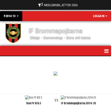
MEDLEMSBILJETTER 2026
P2014-13
LOGGA IN
IF Brommapojkarna
Glädje - Gemenskap - Göra sitt bästa
HEM
NYHETER
KALENDER
MATCHER
vs
Boo FF Blå 3
IF Brommapojkarna 2014-35
TRUPPEN