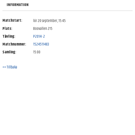
BILDGALLERI
INFORMATION
DOKUMENT
Matchstart:
lör 20 september, 15:45
Plats:
Boovallen 215
KONTAKT
Tävling:
P2014- 2
Matchnummer:
1524511483
Samling:
15:00
<< Tillbaka