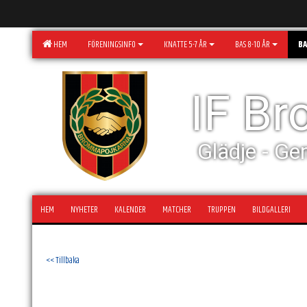
HEM
FÖRENINGSINFO
KNATTE 5-7 ÅR
BAS 8-10 ÅR
BA
IF B
Glädje - Ge
HEM
NYHETER
KALENDER
MATCHER
TRUPPEN
BILDGALLERI
<< Tillbaka