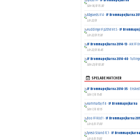
Tyresö FF -
IF Brommapojkarna
Sön 16/8 15:30
Rågsveds IF 4 -
IF Brommapojkarna 201
Lör 22/8
Huddinge IF p2014 Vit:S -
IF Brommapoj
Lör 22/8 11:30
IF Brommapojkarna 2014-13
- AIK FF O
Lör 22/8 16:45
IF Brommapojkarna 2014-40
- Tulling
Sön 23/8 10:30
SPELADE MATCHER
IF Brommapojkarna 2014-35
- Enskede
Sön 7/6 11:45
Hammarby If 4 -
IF Brommapojkarna
Sön 7/6 10:15
Boo FF Röd 1 -
IF Brommapojkarna 201
Lör 6/6 17:00
Tyresö Strand FC 1 -
IF Brommapojkarna
Lör 6/6 11:00