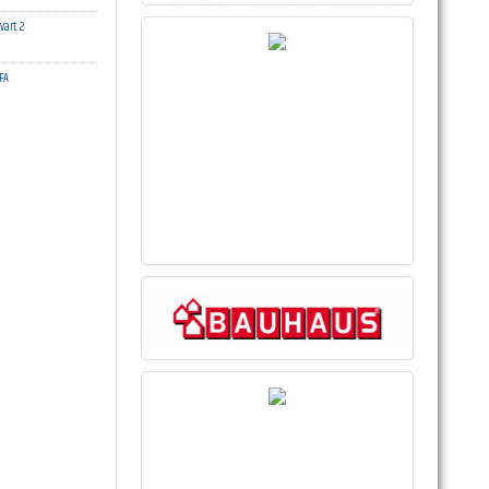
vart 2
FA