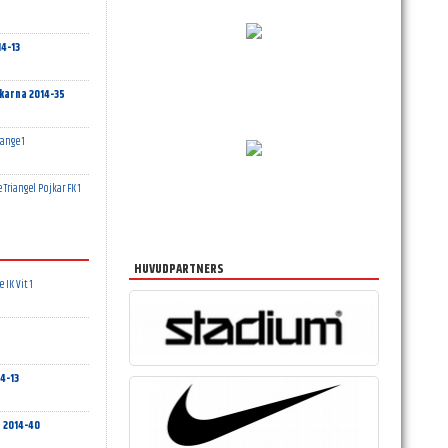
4-13
karna 2014-35
range 1
e Triangel Pojkar FK 1
HUVUDPARTNERS
 IK Vit 1
4-13
 2014-40