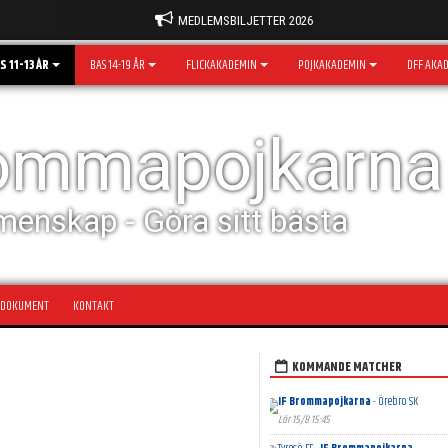
MEDLEMSBILJETTER 2026
S 11-13 ÅR
BAS 14-19 ÅR
FLICKAKADEMIN
POJKAKADEMIN
DFF AKA
rommapojkarna
menskap - Göra sitt bästa
DOKUMENT
KONTAKT
KOMMANDE MATCHER
IF Brommapojkarna
- Örebro SK
Lör 15/8 15:45