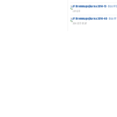
IF Brommapojkarna 2014-13
- Boo FF S
Lör 6/6
IF Brommapojkarna 2014-40
- Boo FF 
Sön 31/5 10:30