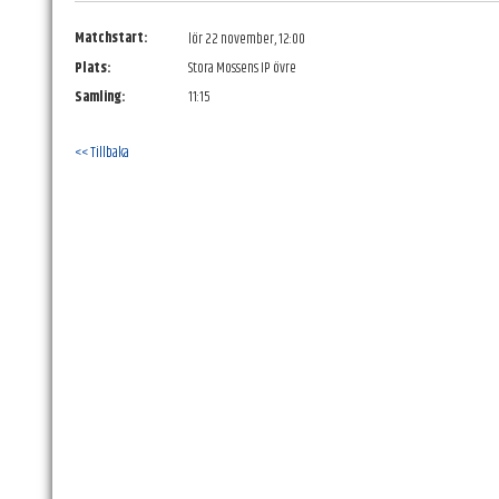
Matchstart:
lör 22 november, 12:00
Plats:
Stora Mossens IP övre
Samling:
11:15
<< Tillbaka