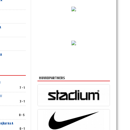
 A
A
 A
HUVUDPARTNERS
1
7 - 1
FF
3 - 1
0 - 5
ojkarna A
0 - 1