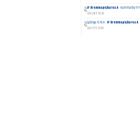
IF Brommapojkarna A
- Hammarby IF F
Sön 24/5 10:30
Spånga IS FK A -
IF Brommapojkarna A
Sön 17/5 13:00