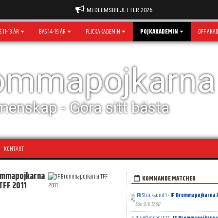
MEDLEMSBILJETTER 2026
 11-13 ÅR
BAS 14-19 ÅR
FLICKAKADEMIN
POJKAKADEMIN
DFF AKA
rommapojkarna
menskap - Göra sitt bästa
KONTAKT
ommapojkarna
KOMMANDE MATCHER
TFF 2011
IFK Stocksund 1 -
IF Brommapojkarna 
Sön 9/8 12:00