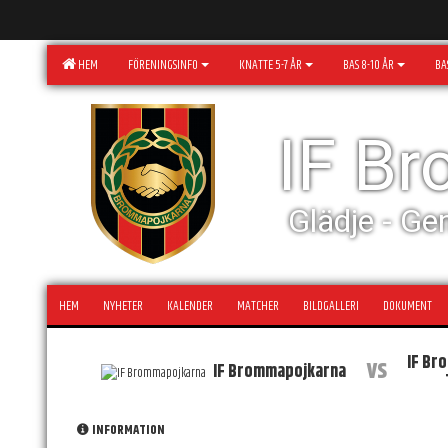
HEM
FÖRENINGSINFO
KNATTE 5-7 ÅR
BAS 8-10 ÅR
BAS
IF B
Glädje - Ge
HEM
NYHETER
KALENDER
MATCHER
BILDGALLERI
DOKUMENT
IF Br
vs
IF Brommapojkarna
INFORMATION