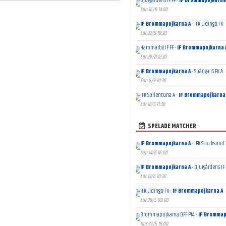
Djurgårdens IF FF -
IF Brommapojkarna
Sön 16/8 14:00
IF Brommapojkarna A
- IFK Lidingö FK
Lör 22/8 10:30
Hammarby IF FF -
IF Brommapojkarna 
Lör 29/8 12:30
IF Brommapojkarna A
- Spånga IS FK A
Sön 6/9 10:30
IFK Sollentuna A -
IF Brommapojkarna
Lör 12/9 11:30
SPELADE MATCHER
IF Brommapojkarna A
- IFK Stocksund 
Sön 14/6 16:00
IF Brommapojkarna A
- Djurgårdens IF 
Lör 13/6 10:30
IFK Lidingö FK -
IF Brommapojkarna A
Lör 30/5 09:00
Brommapojkarna DFF P14 -
IF Brommap
Ons 27/5 19:00