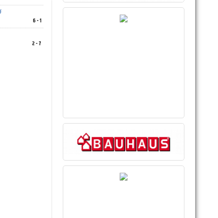
F
6 - 1
2 - 7