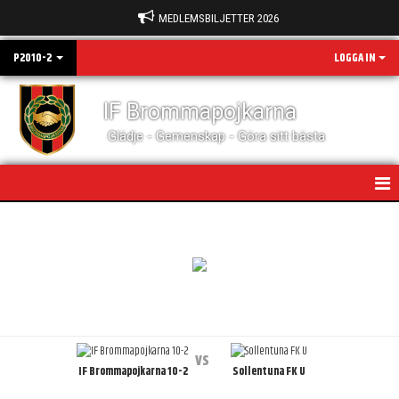
MEDLEMSBILJETTER 2026
P2010-2
LOGGA IN
IF Brommapojkarna
Glädje - Gemenskap - Göra sitt bästa
HEM
NYHETER
KALENDER
MATCHER
vs
IF Brommapojkarna 10-2
Sollentuna FK U
TRUPPEN