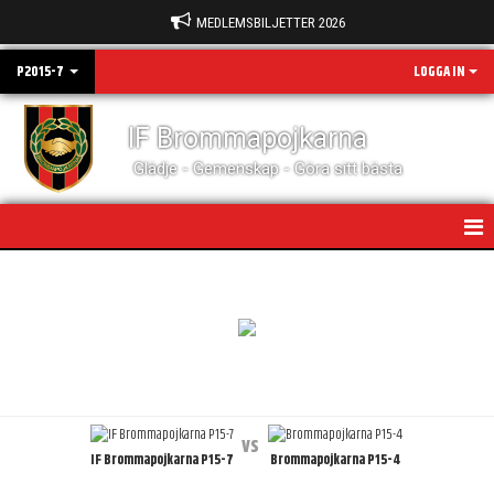
MEDLEMSBILJETTER 2026
P2015-7
LOGGA IN
IF Brommapojkarna
Glädje - Gemenskap - Göra sitt bästa
HEM
NYHETER
KALENDER
MATCHER
vs
IF Brommapojkarna P15-7
Brommapojkarna P15-4
TRUPPEN