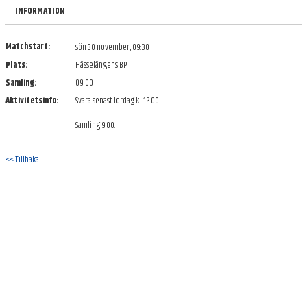
BILDGALLERI
INFORMATION
DOKUMENT
Matchstart:
sön 30 november, 09:30
Plats:
Hässelängens BP
KONTAKT
Samling:
09:00
Aktivitetsinfo:
Svara senast lördag kl. 12.00.
Samling 9.00.
<< Tillbaka