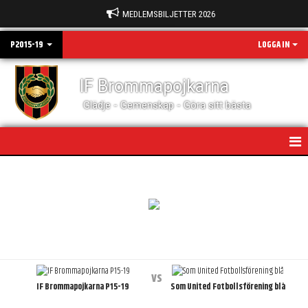
MEDLEMSBILJETTER 2026
P2015-19
LOGGA IN
IF Brommapojkarna
Glädje - Gemenskap - Göra sitt bästa
HEM
NYHETER
KALENDER
MATCHER
vs
IF Brommapojkarna P15-19
Som United Fotbollsförening blå
TRUPPEN