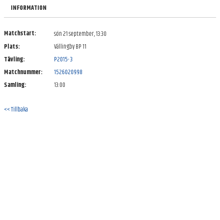
BILDGALLERI
INFORMATION
DOKUMENT
Matchstart:
sön 21 september, 13:30
Plats:
Vällingby BP 11
KONTAKT
Tävling:
P2015- 3
Matchnummer:
1526020998
Samling:
13:00
<< Tillbaka