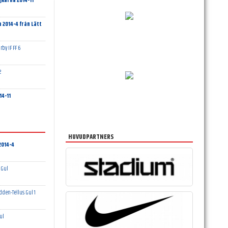
karna 2014-11
 2014-4 från Lätt
y IF FF 6
2
14-11
HUVUDPARTNERS
2014-4
 Gul
dden-Tellus Gul 1
gul