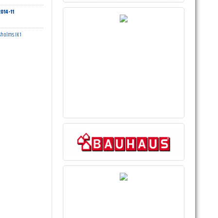
014-11
holms IK 1