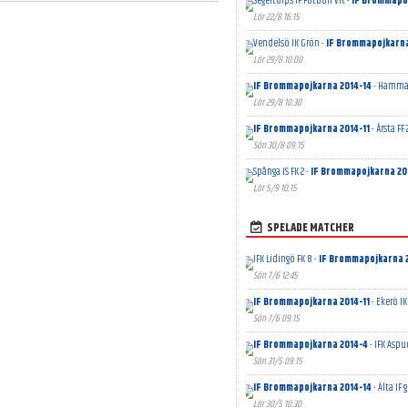
Segeltorps IF Fotboll Vit -
IF Brommapoj
Lör 22/8 16:15
Vendelsö IK Grön -
IF Brommapojkarna
Lör 29/8 10:00
IF Brommapojkarna 2014-14
- Hammarb
Lör 29/8 10:30
IF Brommapojkarna 2014-11
- Årsta FF 
Sön 30/8 09:15
Spånga IS FK 2 -
IF Brommapojkarna 20
Lör 5/9 10:15
SPELADE MATCHER
IFK Lidingö FK 8 -
IF Brommapojkarna 
Sön 7/6 12:45
IF Brommapojkarna 2014-11
- Ekerö IK
Sön 7/6 09:15
IF Brommapojkarna 2014-4
- IFK Aspu
Sön 31/5 09:15
IF Brommapojkarna 2014-14
- Älta IF 
Lör 30/5 10:30