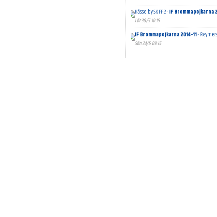
Hässelby SK FF 2 -
IF Brommapojkarna 2
Lör 30/5 10:15
IF Brommapojkarna 2014-11
- Reymers
Sön 24/5 09:15