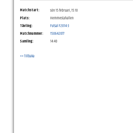
Matchstart:
sön 15 februari, 15:10
Plats:
Hemmestahallen
Tävling:
Futsal F2014-3
Matchnummer:
150642077
Samling:
14:40
<< Tillbaka