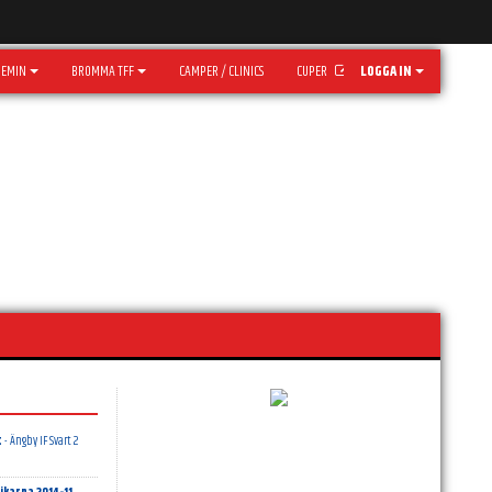
DEMIN
BROMMA TFF
CAMPER / CLINICS
CUPER
LOGGA IN
t
- Ängby IF Svart 2