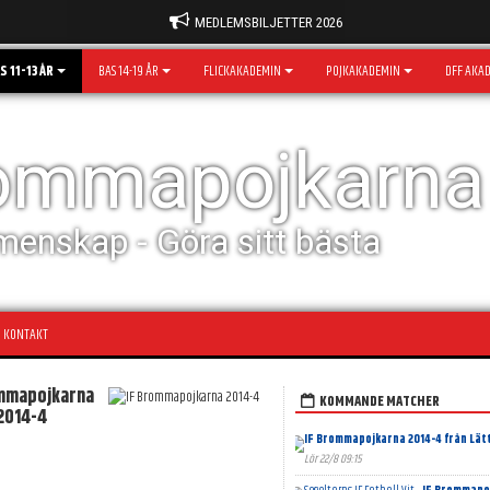
MEDLEMSBILJETTER 2026
S 11-13 ÅR
BAS 14-19 ÅR
FLICKAKADEMIN
POJKAKADEMIN
DFF AKA
rommapojkarna
menskap - Göra sitt bästa
KONTAKT
mmapojkarna
KOMMANDE MATCHER
2014-4
IF Brommapojkarna 2014-4 från Lät
Lör 22/8 09:15