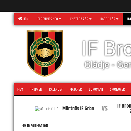
HEM
FÖRENINGSINFO
KNATTE 5-7 ÅR
BAS 8-10 ÅR
BA
IF B
Glädje - Ge
HEM
TRUPPEN
KALENDER
MATCHER
DOKUMENT
SPONSORER
IF Bro
vs
Mörtnäs IF Grön
INFORMATION