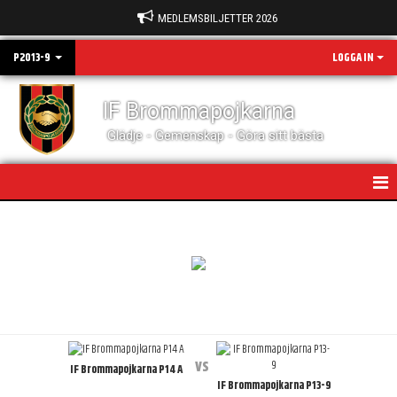
MEDLEMSBILJETTER 2026
P2013-9
LOGGA IN
IF Brommapojkarna
Glädje - Gemenskap - Göra sitt bästa
HEM
KALENDER
MATCHER
TRUPPEN
vs
IF Brommapojkarna P14 A
DOKUMENT
IF Brommapojkarna P13-9