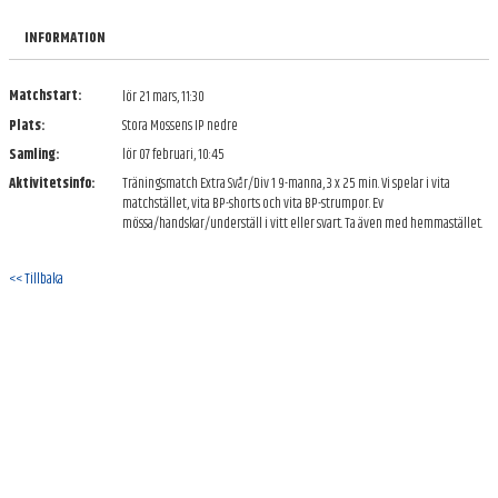
KONTAKT
INFORMATION
Matchstart:
lör 21 mars, 11:30
Plats:
Stora Mossens IP nedre
Samling:
lör 07 februari, 10:45
Aktivitetsinfo:
Träningsmatch Extra Svår/Div 1 9-manna, 3 x 25 min. Vi spelar i vita
matchstället, vita BP-shorts och vita BP-strumpor. Ev
mössa/handskar/underställ i vitt eller svart. Ta även med hemmastället.
<< Tillbaka