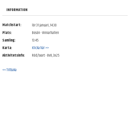
DOKUMENT
INFORMATION
KONTAKT
Matchstart:
lör 31 januari, 14:30
Plats:
Bosön - Vinnarhallen
Samling:
13:45
Karta:
Klicka här >>
Aktivitetsinfo:
Röd/svart - 8v8, 3x25
<< Tillbaka