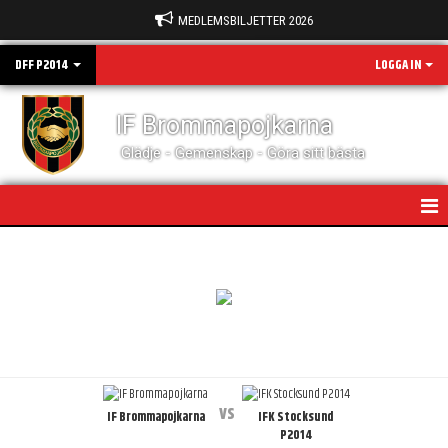
MEDLEMSBILJETTER 2026
DFF P2014
LOGGA IN
IF Brommapojkarna
Glädje - Gemenskap - Göra sitt bästa
NYHETER
HEM
KALENDER
MATCHER
vs
IF Brommapojkarna
IFK Stocksund
BILDGALLERI
P2014