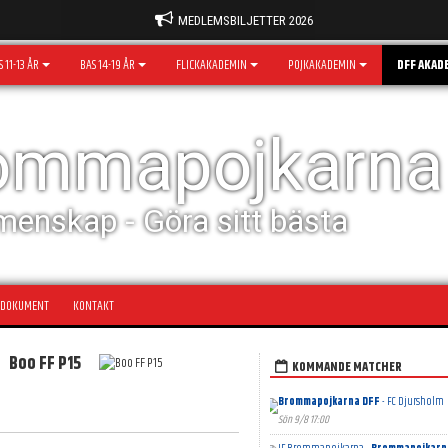
MEDLEMSBILJETTER 2026
 11-13 ÅR
BAS 14-19 ÅR
FLICKAKADEMIN
POJKAKADEMIN
DFF AKAD
rommapojkarna
menskap - Göra sitt bästa
DOKUMENT
KONTAKT
Boo FF P15
KOMMANDE MATCHER
Brommapojkarna DFF
- FC Djursholm
Sön 9/8 17:00