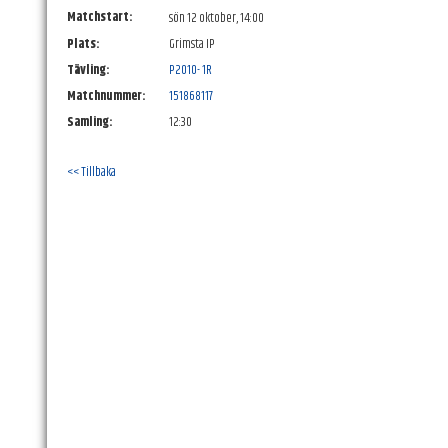
Matchstart:
sön 12 oktober, 14:00
Plats:
Grimsta IP
Tävling:
P2010- 1R
Matchnummer:
151868117
Samling:
12:30
<< Tillbaka