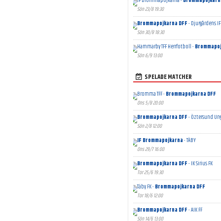
IF Brommapojkarna -
Brommapojkarn
Sön 23/8 19:30
Brommapojkarna DFF
- Djurgårdens IF
Sön 30/8 18:30
Hammarby TFF Herrfotboll -
Brommapoj
Sön 6/9 13:00
SPELADE MATCHER
Bromma TFF -
Brommapojkarna DFF
Ons 5/8 20:00
Brommapojkarna DFF
- Öztersund Un
Sön 2/8 12:00
IF Brommapojkarna
- TÄBY
Ons 29/7 16:00
Brommapojkarna DFF
- IK Sirius FK
Tor 25/6 19:30
Täby FK -
Brommapojkarna DFF
Tor 18/6 12:00
Brommapojkarna DFF
- AIK FF
Sön 14/6 13:00