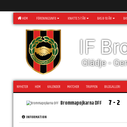
HEM
FÖRENINGSINFO
KNATTE 5-7 ÅR
BAS 8-10 ÅR
BAS
IF B
Glädje - Ge
NYHETER
HEM
KALENDER
MATCHER
TRUPPEN
BILDGALLERI
7 - 2
Brommapojkarna DFF
INFORMATION