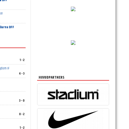
a DFF
 FF
karna DFF
1 - 2
gdom IF
4 - 3
HUVUDPARTNERS
3 - 0
0 - 2
1 - 2