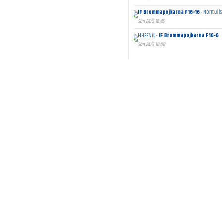
IF Brommapojkarna F16-16
- Norrtulls
Sön 24/5 16:45
MHFF Vit -
IF Brommapojkarna F16-6
Sön 24/5 10:00