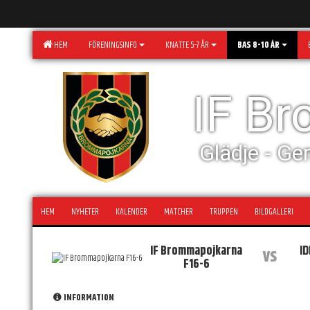
HEM
FÖRENINGSINFO
KNATTE 5-7 ÅR
BAS 8-10 ÅR
IF B
Glädje - Ge
HEM
NYHETER
KALENDER
MATCHER
TRUPPEN
BILDGALLERI
IF Brommapojkarna
I
vs
F16-6
INFORMATION