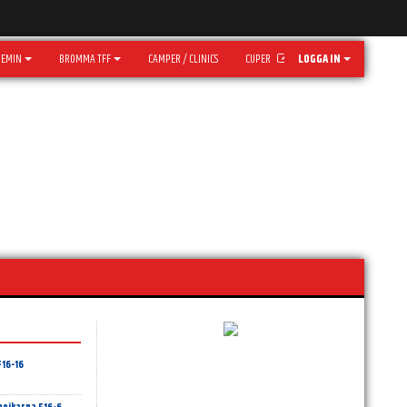
DEMIN
BROMMA TFF
CAMPER / CLINICS
CUPER
LOGGA IN
16-16