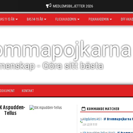
MEDLEMSBILJETTER 2026
BAS 11-13 ÅR
BAS 14-19 ÅR
FLICKAKADEMIN
POJKAKADEMIN
DFF AKA
rommapojkarna
menskap - Göra sitt bästa
DOKUMENT
KONTAKT
DK Aspudden-
KOMMANDE MATCHER
Tellus
Högdalens AIS 1 -
IF Brommapojkarna F
Lör 22/8 11:15