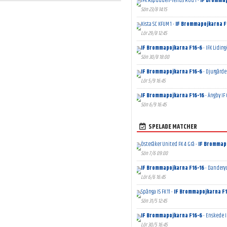
IFK Aspudden-Tellus Röd 1 -
IF Brommap
Sön 23/8 14:15
Kista SC KFUM 1 -
IF Brommapojkarna F
Lör 29/8 12:45
IF Brommapojkarna F16-6
- IFK Liding
Sön 30/8 18:00
IF Brommapojkarna F16-6
- Djurgårde
Lör 5/9 16:45
IF Brommapojkarna F16-16
- Ängby IF 
Sön 6/9 16:45
SPELADE MATCHER
Österåker United FK 4 Grå -
IF Brommap
Sön 7/6 09:00
IF Brommapojkarna F16-16
- Danderyd
Lör 6/6 16:45
Spånga IS FK 11 -
IF Brommapojkarna F1
Sön 31/5 12:45
IF Brommapojkarna F16-6
- Enskede I
Lör 30/5 16:45