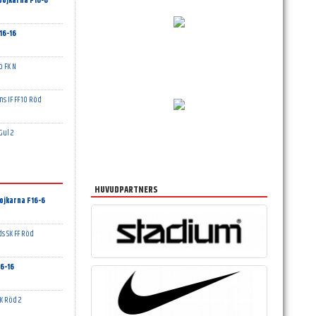
ojkarna F16-6
16-16
ö FK N
ns IF FF 10 Röd
Gul 2
HUVUDPARTNERS
ojkarna F16-6
s SK FF Röd
6-16
K Röd 2