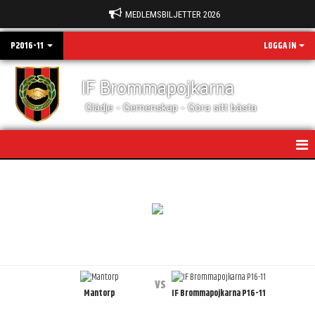
MEDLEMSBILJETTER 2026
P2016-11
LOGGA IN
IF Brommapojkarna
Glädje - Gemenskap - Göra sitt bästa
HEM
KALENDER
MATCHER
vs
Mantorp
IF Brommapojkarna P16-11