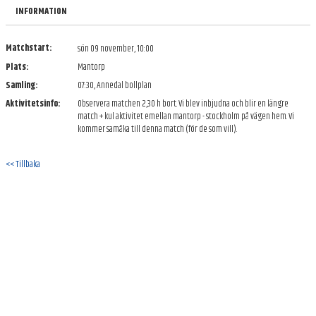
INFORMATION
Matchstart:
sön 09 november, 10:00
Plats:
Mantorp
Samling:
07:30, Annedal bollplan
Aktivitetsinfo:
Observera matchen 2,30 h bort. Vi blev inbjudna och blir en längre
match + kul aktivitet emellan mantorp - stockholm på vägen hem. Vi
kommer samåka till denna match (för de som vill).
<< Tillbaka