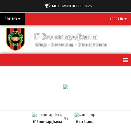
MEDLEMSBILJETTER 2026
P2018-3
LOGGA IN
IF Brommapojkarna
Glädje - Gemenskap - Göra sitt bästa
HEM
NYHETER
KALENDER
MATCHER
vs
IF Brommapojkarna
Matchcamp
TRUPPEN