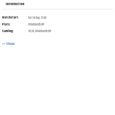
BILDGALLERI
INFORMATION
DOKUMENT
Matchstart:
tor 14 maj, 11:00
Plats:
Olovslunds BP
KONTAKT
Samling:
10:30, Olovslunds BP
<< Tillbaka