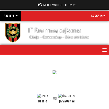
MEDLEMSBILJETTER 2026
P2018-6
LOGGA IN
IF Brommapojkarna
Glädje - Gemenskap - Göra sitt bästa
HEM
NYHETER
KALENDER
TRUPPEN
vs
BP18-6
Järva United
MATCHER