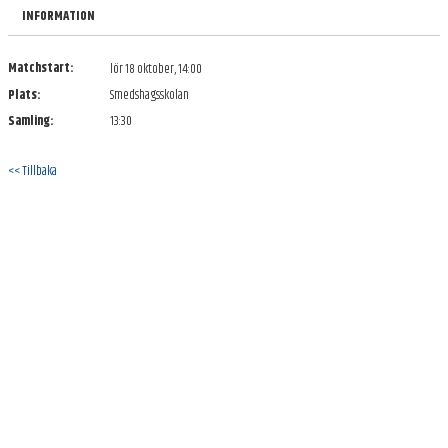
BILDGALLERI
INFORMATION
DOKUMENT
Matchstart:
lör 18 oktober, 14:00
Plats:
Smedshagsskolan
KONTAKT
Samling:
13:30
<< Tillbaka