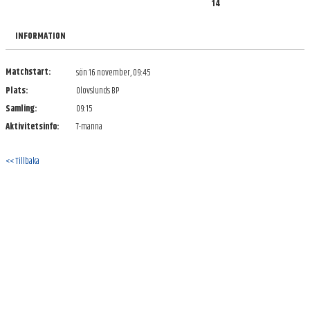
14
BILDGALLERI
INFORMATION
DOKUMENT
KONTAKT
Matchstart:
sön 16 november, 09:45
Plats:
Olovslunds BP
Samling:
09:15
Aktivitetsinfo:
7-manna
<< Tillbaka