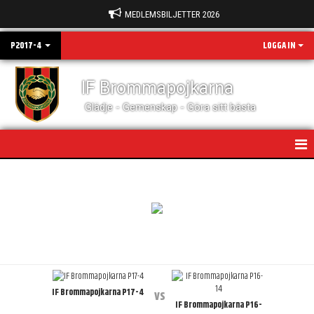
MEDLEMSBILJETTER 2026
P2017-4
LOGGA IN
IF Brommapojkarna
Glädje - Gemenskap - Göra sitt bästa
HEM
NYHETER
KALENDER
MATCHER
IF Brommapojkarna P17-4
TRUPPEN
vs
IF Brommapojkarna P16-