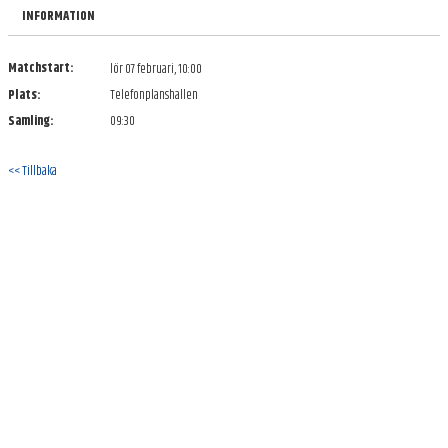
BILDGALLERI
INFORMATION
DOKUMENT
Matchstart:
lör 07 februari, 10:00
Plats:
Telefonplanshallen
KONTAKT
Samling:
09:30
<< Tillbaka