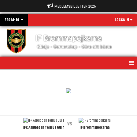
MEDLEMSBILJETTER 2026
F2014-10
LOGGA IN
IF Brommapojkarna
Glädje - Gemenskap - Göra sitt bästa
HEM
NYHETER
KALENDER
MATCHER
vs
IFK Aspudden Telllus Gul 1
IF Brommapojkarna
TRUPPEN