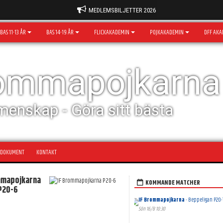
MEDLEMSBILJETTER 2026
BAS 11-13 ÅR
BAS 14-19 ÅR
FLICKAKADEMIN
POJKAKADEMIN
DFF AKA
rommapojkarna
menskap - Göra sitt bästa
DOKUMENT
KONTAKT
mmapojkarna
KOMMANDE MATCHER
P20-6
IF Brommapojkarna
- Beppeligan P20-
Sön 16/8 10:30