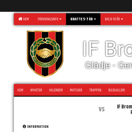
HEM
FÖRENINGSINFO
KNATTE 5-7 ÅR
BAS 8-10 ÅR
IF B
Glädje - Ge
HEM
NYHETER
KALENDER
MATCHER
TRUPPEN
BILDGALLERI
IF Bro
vs
INFORMATION