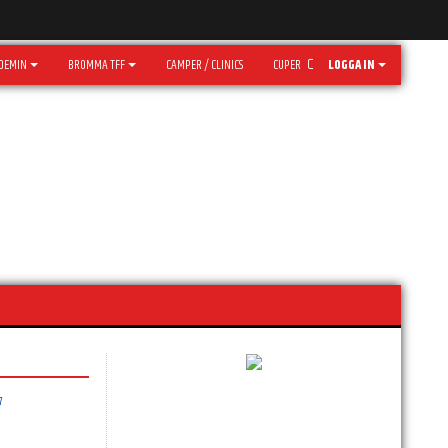
DEMIN
BROMMA TFF
CAMPER / CLINICS
CUPER
LOGGA IN
7