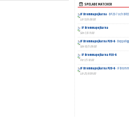
SPELADE MATCHER
IF Brommapojkarna
- BP 20-7 och BP2
Lör 13/6 08:00
-
IF Brommapojkarna
Sön 7/6 11:00
IF Brommapojkarna P20-6
- Beppelig
Sön 10/5 09:00
-
IF Brommapojkarna P20-6
Fre 1/5 10:00
IF Brommapojkarna P20-6
- IF Bromm
Lör 25/4 09:00