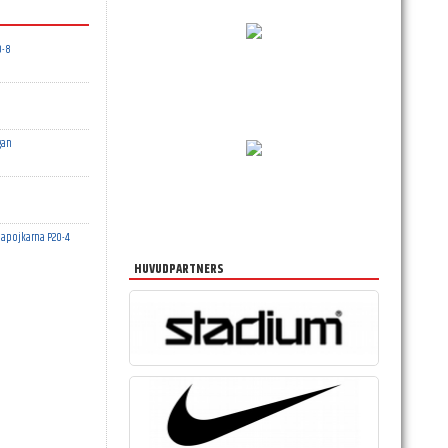
0-8
gan
apojkarna P20-4
HUVUDPARTNERS