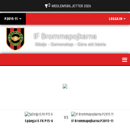
MEDLEMSBILJETTER 2026
P2015-11
LOGGA IN
IF Brommapojkarna
Glädje - Gemenskap - Göra sitt bästa
HEM
NYHETER
KALENDER
MATCHER
vs
Spånga IS FK P15-6
IF Brommapojkarna P2015-11
TRUPPEN