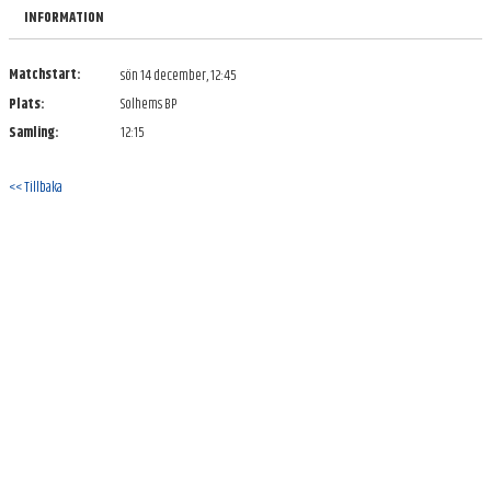
BILDGALLERI
INFORMATION
DOKUMENT
Matchstart:
sön 14 december, 12:45
Plats:
Solhems BP
KONTAKT
Samling:
12:15
<< Tillbaka