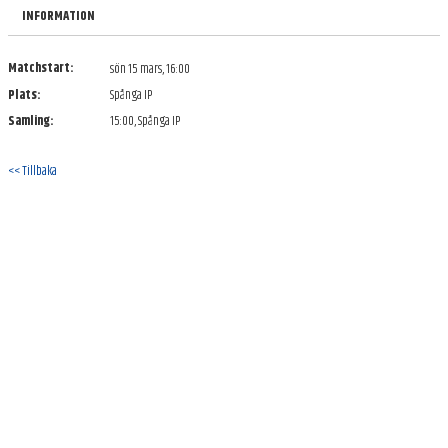
BILDGALLERI
INFORMATION
DOKUMENT
Matchstart:
sön 15 mars, 16:00
Plats:
Spånga IP
KONTAKT
Samling:
15:00, Spånga IP
<< Tillbaka