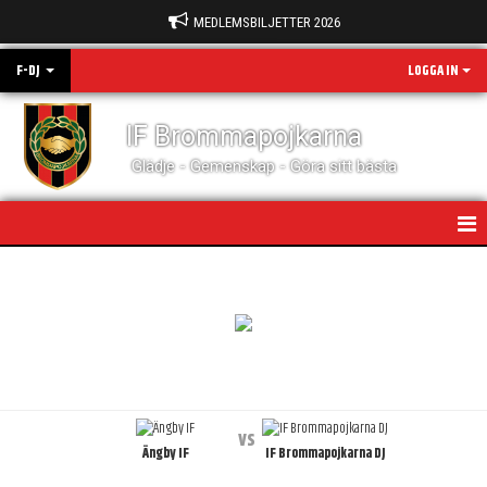
MEDLEMSBILJETTER 2026
F-DJ
LOGGA IN
IF Brommapojkarna
Glädje - Gemenskap - Göra sitt bästa
HEM
NYHETER
KALENDER
MATCHER
vs
Ängby IF
IF Brommapojkarna DJ
TRUPPEN