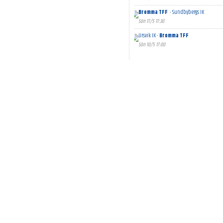
Bromma TFF
- Sundbybergs IK
Sön 17/5 17:30
Ursvik IK -
Bromma TFF
Sön 10/5 17:00