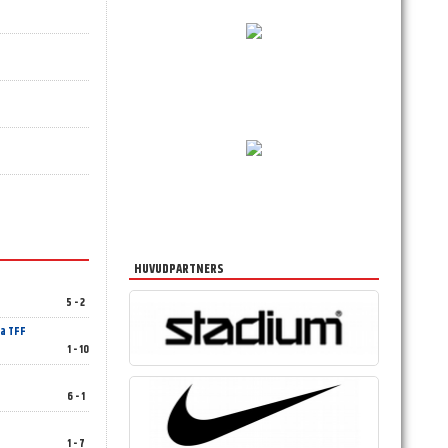
HUVUDPARTNERS
5 - 2
a TFF
1 - 10
6 - 1
1 - 7