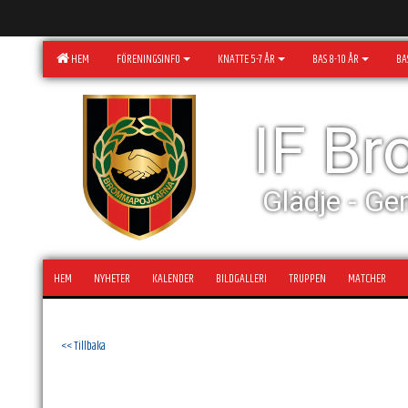
HEM
FÖRENINGSINFO
KNATTE 5-7 ÅR
BAS 8-10 ÅR
BAS
IF B
Glädje - Ge
HEM
NYHETER
KALENDER
BILDGALLERI
TRUPPEN
MATCHER
<< Tillbaka