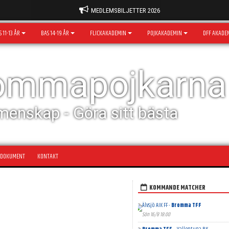
MEDLEMSBILJETTER 2026
 11-13 ÅR
BAS 14-19 ÅR
FLICKAKADEMIN
POJKAKADEMIN
DFF AKADE
rommapojkarna
menskap - Göra sitt bästa
DOKUMENT
KONTAKT
KOMMANDE MATCHER
Älvsjö AIK FF -
Bromma TFF
Sön 16/8 18:00