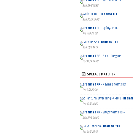
Bromma TFF
- Vallentuna BK
Sön 23/8 12:30
Nacka FC U19 -
Bromma TFF
Sön 30/8 15:00
Bromma TFF
- Spånga IS FK
Fre 4/9 20:00
Hanvikens SK -
Bromma TFF
Sön 13/9 13:15
Bromma TFF
- BK Karlbergare
Lör 19/9 16:00
SPELADE MATCHER
Bromma TFF
- Reymersholms IK 1
Fre 7/8 20:00
Sollentuna Utveckling FK P18 U -
Bromm
Fre 12/6 18:00
Bromma TFF
- Viggbyholms IK FF
Sön 31/5 20:00
IFK Sollentuna -
Bromma TFF
Tor 21/5 20:15