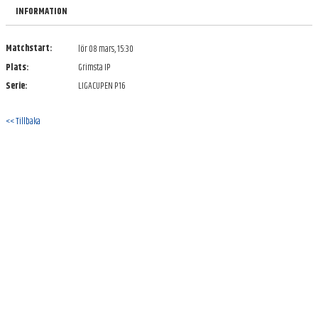
TRUPPEN
INFORMATION
DOKUMENT
Matchstart:
lör 08 mars, 15:30
Plats:
Grimsta IP
KONTAKT
Serie:
LIGACUPEN P16
<< Tillbaka