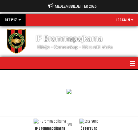
MEDLEMSBILJETTER 2026
DFF P17
LOGGA IN
IF Brommapojkarna
Glädje - Gemenskap - Göra sitt bästa
HEM
NYHETER
KALENDER
MATCHER
vs
IF Brommapojkarna
Östersund
BILDGALLERI