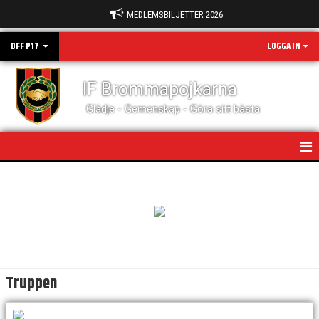
MEDLEMSBILJETTER 2026
DFF P17
LOGGA IN
IF Brommapojkarna
Glädje - Gemenskap - Göra sitt bästa
HEM
NYHETER
KALENDER
MATCHER
Truppen
BILDGALLERI