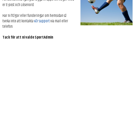
BILDGALLERI
er E-post och Lösenord.
Har ni frågor eller funderingar om hemsidan så
DOKUMENT
tveka inte att kontakta
vår support
via mail eller
telefon.
KONTAKT
Tack för att ni valde SportAdmin