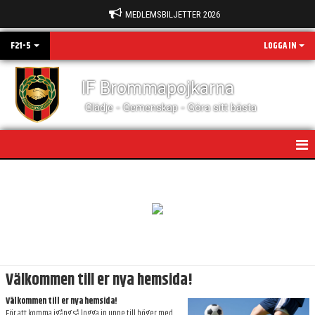
MEDLEMSBILJETTER 2026
F21-5
LOGGA IN
IF Brommapojkarna
Glädje - Gemenskap - Göra sitt bästa
HEM
NYHETER
KALENDER
MATCHER
Välkommen till er nya hemsida!
TRUPPEN
Välkommen till er nya hemsida!
För att komma igång så logga in uppe till höger med