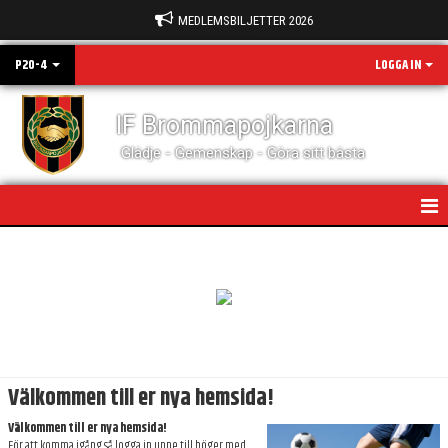
MEDLEMSBILJETTER 2026
P20-4
LOGGA IN
IF Brommapojkarna
Glädje - Gemenskap - Göra sitt bästa
HEM
NYHETER
KALENDER
MATCHER
Välkommen till er nya hemsida!
TRUPPEN
Välkommen till er nya hemsida!
För att komma igång så logga in uppe till höger med