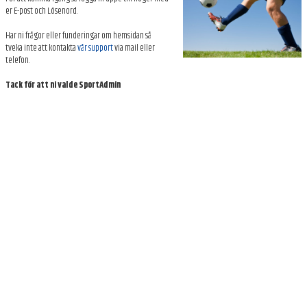
BILDGALLERI
er E-post och Lösenord.
Har ni frågor eller funderingar om hemsidan så
DOKUMENT
tveka inte att kontakta
vår support
via mail eller
telefon.
KONTAKT
Tack för att ni valde SportAdmin