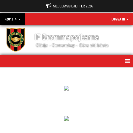
MEDLEMSBILJETTER 2026
F2013-4
LOGGA IN
IF Brommapojkarna
Glädje - Gemenskap - Göra sitt bästa
HEM
NYHETER
KALENDER
MATCHER
TRUPPEN