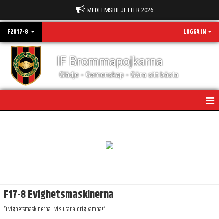
MEDLEMSBILJETTER 2026
F2017-8
LOGGA IN
IF Brommapojkarna
Glädje - Gemenskap - Göra sitt bästa
HEM
NYHETER
KALENDER
MATCHER
F17-8 Evighetsmaskinerna
TRUPPEN
”Evighetsmaskinerna - Vi slutar aldrig kämpa!”