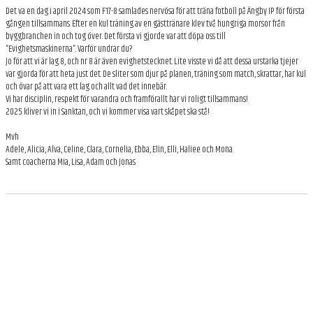
BILDGALLERI
Det va en dag i april 2024 som F17-8 samlades nervösa för att träna fotboll på Ängby IP för första
gången tillsammans. Efter en kul träning av en gästtränare klev två hungriga morsor från
byggbranchen in och tog över. Det första vi gjorde var att döpa oss till
DOKUMENT
”Evighetsmaskinerna”. Varför undrar du?
Jo för att vi är lag 8, och nr 8 är även evighetstecknet. Lite visste vi då att dessa urstarka tjejer
KONTAKT
var gjorda för att heta just det. De sliter som djur på planen, träning som match, skrattar, har kul
och övar på att vara ett lag och allt vad det innebär.
Vi har disciplin, respekt för varandra och framförallt har vi roligt tillsammans!
2025 kliver vi in i Sanktan, och vi kommer visa vart skåpet ska stå!
Mvh
Adele, Alicia, Alva, Celine, Clara, Cornelia, Ebba, Elin, Elli, Haliee och Mona.
Samt coacherna Mia, Lisa, Adam och Jonas