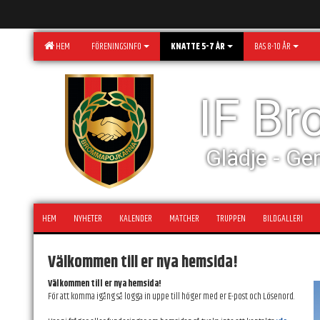
HEM
FÖRENINGSINFO
KNATTE 5-7 ÅR
BAS 8-10 ÅR
IF B
Glädje - Ge
HEM
NYHETER
KALENDER
MATCHER
TRUPPEN
BILDGALLERI
Välkommen till er nya hemsida!
Välkommen till er nya hemsida!
För att komma igång så logga in uppe till höger med er E-post och Lösenord.