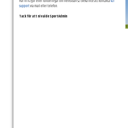
Har ni frågor eller funderingar om hemsidan så tveka inte att kontakta
vår
support
via mail eller telefon.
Tack för att ni valde SportAdmin