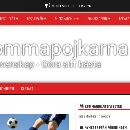
MEDLEMSBILJETTER 2026
BAS 11-13 ÅR
BAS 14-19 ÅR
FLICKAKADEMIN
POJKAKADEMIN
DFF AKA
rommapojkarna
menskap - Göra sitt bästa
DOKUMENT
KONTAKT
KOMMANDE AKTIVITETER
Inga aktiviteter inbokade
NYHETER FRÅN FÖRENINGEN