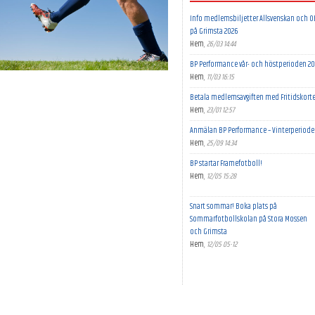
Info medlemsbiljetter Allsvenskan och 
på Grimsta 2026
Hem
,
26/03 14:44
BP Performance vår- och höstperioden 20
Hem
,
11/03 16:15
Betala medlemsavgiften med Fritidskort
Hem
,
23/01 12:57
Anmälan BP Performance – Vinterperiode
Hem
,
25/09 14:34
BP startar Framefotboll!
Hem
,
12/05 15:28
Snart sommar! Boka plats på
Sommarfotbollskolan på Stora Mossen
och Grimsta
Hem
,
12/05 05-12