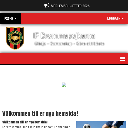
MEDLEMSBILJETTER 2026
F20-5
LOGGA IN
IF Brommapojkarna
Glädje - Gemenskap - Göra sitt bästa
HEM
NYHETER
KALENDER
MATCHER
Välkommen till er nya hemsida!
TRUPPEN
Välkommen till er nya hemsida!
För att komma igång så logga in uppe till höger med