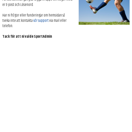
BILDGALLERI
er E-post och Lösenord.
Har ni frågor eller funderingar om hemsidan så
DOKUMENT
tveka inte att kontakta
vår support
via mail eller
telefon.
KONTAKT
Tack för att ni valde SportAdmin