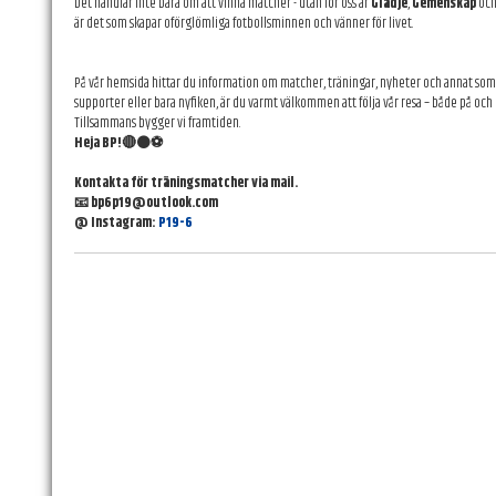
Det handlar inte bara om att vinna matcher - utan för oss är
Glädje
,
Gemenskap
och 
är det som skapar oförglömliga fotbollsminnen och vänner för livet.
På vår hemsida hittar du information om matcher, träningar, nyheter och annat som r
supporter eller bara nyfiken, är du varmt välkommen att följa vår resa – både på och
Tillsammans bygger vi framtiden.
Heja BP!🔴⚫️⚽️
Kontakta för träningsmatcher via mail.
📧 bp6p19@outlook.com
@ Instagram:
P19-6