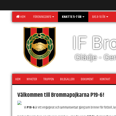
HEM
FÖRENINGSINFO
KNATTE 5-7 ÅR
BAS 8-10 ÅR
IF B
Glädje - Ge
HEM
NYHETER
TRUPPEN
BILDGALLERI
DOKUMENT
KONTAKT
Välkommen till Brommapojkarna P19-6!
Vi
P19-6
är ett engagerat och sammansvetsat gäng som brinner för fotboll, la