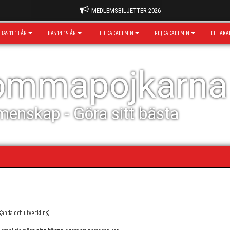
MEDLEMSBILJETTER 2026
BAS 11-13 ÅR
BAS 14-19 ÅR
FLICKAKADEMIN
POJKAKADEMIN
DFF AKA
rommapojkarna
menskap - Göra sitt bästa
ganda och utveckling.