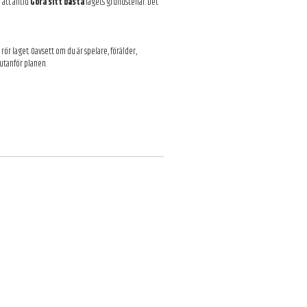
att alltid
Göra sitt bästa
lagets grundstenar. Det
ör laget. Oavsett om du är spelare, förälder,
 utanför planen.