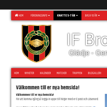
HEM
FÖRENINGSINFO
KNATTE 5-7 ÅR
BAS 8-10 ÅR
IF B
Glädje - Ge
HEM
NYHETER
KALENDER
MATCHER
TRUPPEN
BILDGALLERI
Välkommen till er nya hemsida!
Välkommen till er nya hemsida!
För att komma igång så logga in uppe till höger med er E-post och Lösenord.