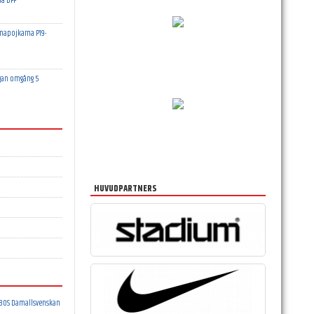
a DFF
mapojkarna P19-
gan omgång 5
HUVUDPARTNERS
OBOS Damallsvenskan