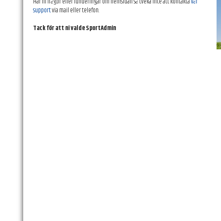
Har ni frågor eller funderingar om hemsidan så tveka inte att kontakta
vår
support
via mail eller telefon.
Tack för att ni valde SportAdmin