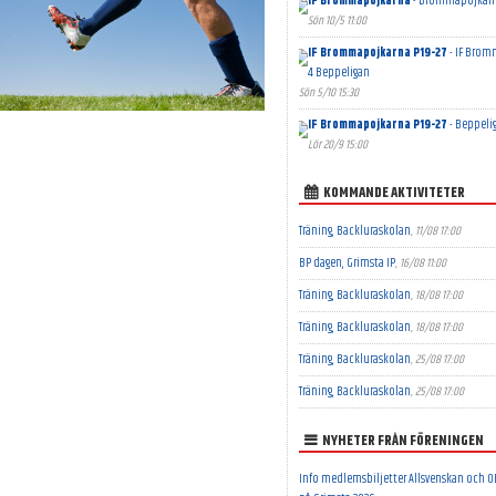
IF Brommapojkarna
- Brommapojkarn
Sön 10/5 11:00
IF Brommapojkarna P19-27
- IF Brom
4 Beppeligan
Sön 5/10 15:30
IF Brommapojkarna P19-27
- Beppeli
Lör 20/9 15:00
KOMMANDE AKTIVITETER
Träning, Backluraskolan
, 11/08 17:00
BP dagen, Grimsta IP
, 16/08 11:00
Träning, Backluraskolan
, 18/08 17:00
Träning, Backluraskolan
, 18/08 17:00
Träning, Backluraskolan
, 25/08 17:00
Träning, Backluraskolan
, 25/08 17:00
NYHETER FRÅN FÖRENINGEN
Info medlemsbiljetter Allsvenskan och 