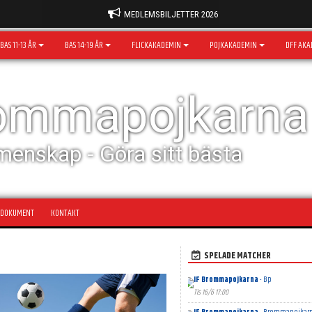
MEDLEMSBILJETTER 2026
BAS 11-13 ÅR
BAS 14-19 ÅR
FLICKAKADEMIN
POJKAKADEMIN
DFF AKA
rommapojkarna
menskap - Göra sitt bästa
DOKUMENT
KONTAKT
SPELADE MATCHER
IF Brommapojkarna
- Bp
Tis 16/6 17:00