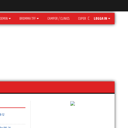
DEMIN
BROMMA TFF
CAMPER / CLINICS
CUPER
LOGGA IN
8-12