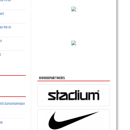
y P19-24
vart
en P18-10
it
0
HUVUDPARTNERS
OBOS Damallsvenskan
26