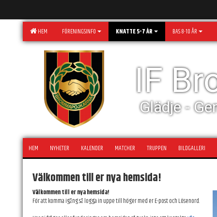
HEM
FÖRENINGSINFO
KNATTE 5-7 ÅR
BAS 8-10 ÅR
IF B
Glädje - Ge
HEM
NYHETER
KALENDER
MATCHER
TRUPPEN
BILDGALLERI
Välkommen till er nya hemsida!
Välkommen till er nya hemsida!
För att komma igång så logga in uppe till höger med er E-post och Lösenord.