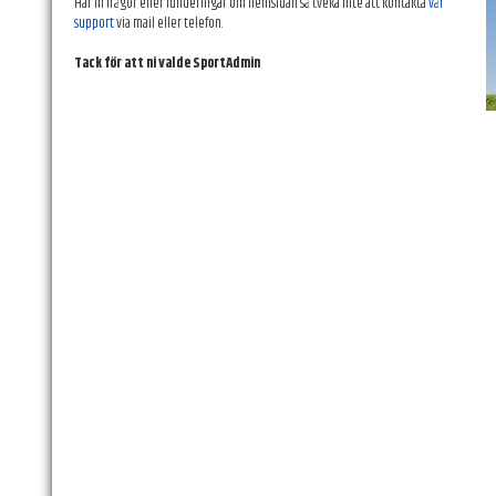
Har ni frågor eller funderingar om hemsidan så tveka inte att kontakta
vår
support
via mail eller telefon.
Tack för att ni valde SportAdmin