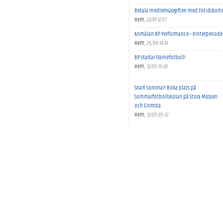
Betala medlemsavgiften med Fritidskort
Hem
,
23/01 12:57
Anmälan BP Performance – Vinterperiode
Hem
,
25/09 14:34
BP startar Framefotboll!
Hem
,
12/05 15:28
Snart sommar! Boka plats på
Sommarfotbollskolan på Stora Mossen
och Grimsta
Hem
,
12/05 05-12