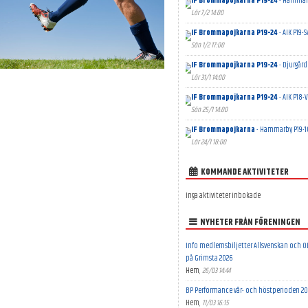
IF Brommapojkarna P19-24
- Hammarb
Lör 7/2 14:00
IF Brommapojkarna P19-24
- AIK P19-S
Sön 1/2 17:00
IF Brommapojkarna P19-24
- Djurgård
Lör 31/1 14:00
IF Brommapojkarna P19-24
- AIK P18-V
Sön 25/1 14:00
IF Brommapojkarna
- Hammarby P19-1
Lör 24/1 18:00
KOMMANDE AKTIVITETER
Inga aktiviteter inbokade
NYHETER FRÅN FÖRENINGEN
Info medlemsbiljetter Allsvenskan och 
på Grimsta 2026
Hem
,
26/03 14:44
BP Performance vår- och höstperioden 20
Hem
,
11/03 16:15