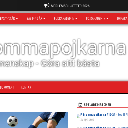
MEDLEMSBILJETTER 2026
BAS 11-13 ÅR
BAS 14-19 ÅR
FLICKAKADEMIN
POJKAKADEMIN
DFF AKA
rommapojkarna
menskap - Göra sitt bästa
DOKUMENT
KONTAKT
SPELADE MATCHER
IF Brommapojkarna P19-24
- Boo ff P1
Lör 14/2 14:00