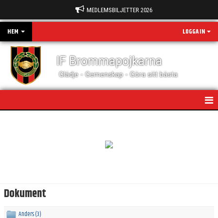
MEDLEMSBILJETTER 2026
HEM
LOGGA IN
IF Brommapojkarna
Glädje - Gemenskap - Göra sitt bästa
HEM
NYHETER
DOKUMENT
KALENDER
Dokument
PARTNERS
Anders (3)