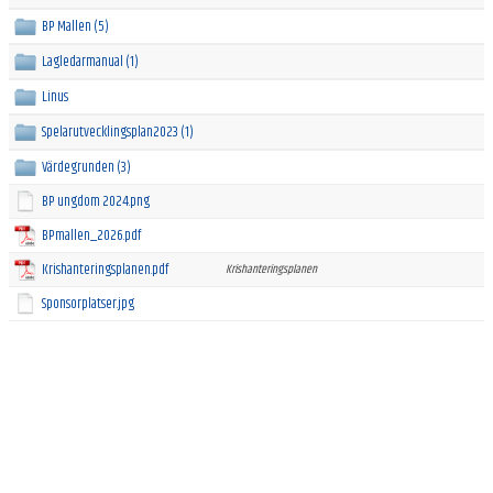
ÅRSMÖTE 2026
BP Mallen (5)
Lagledarmanual (1)
Linus
Spelarutvecklingsplan2023 (1)
Värdegrunden (3)
BP ungdom 2024.png
BPmallen_2026.pdf
Krishanteringsplanen.pdf
Krishanteringsplanen
Sponsorplatser.jpg