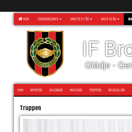
HEM
FÖRENINGSINFO
KNATTE 5-7 ÅR
BAS 8-10 ÅR
BA
IF B
Glädje - Ge
HEM
NYHETER
KALENDER
MATCHER
TRUPPEN
BILDGALLERI
Truppen