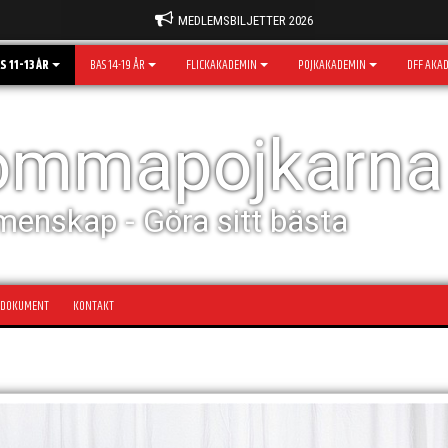
MEDLEMSBILJETTER 2026
S 11-13 ÅR
BAS 14-19 ÅR
FLICKAKADEMIN
POJKAKADEMIN
DFF AKA
rommapojkarna
menskap - Göra sitt bästa
DOKUMENT
KONTAKT