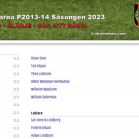
Oliver Sten
13 år
Ted Olsson
12 år
Theo Lidstone
13 år
Viktor Wessman Hellstadius
13 år
Wilhelm Näsström
13 år
William Söderman
12 år
13 år
12 år
Ledare
Carl Henrik Lindberg
13 år
Fredrik Olsson
13 år
Håkan Lindborn
12 år