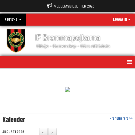
MEDLEMSBILJETTER 2026
F2017-6
LOGGA IN
IF Brommapojkarna
Glädje - Gemenskap - Göra sitt bästa
HEM
NYHETER
KALENDER
MATCHER
Kalender
Prenumerera >>
TRUPPEN
AUGUSTI 2026