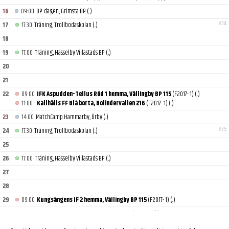
16
09:00
BP-dagen, Grimsta BP
(..)
v.34
17
17:30
Träning, Trollbodaskolan
(..)
18
19
17:00
Träning, Hässelby Villastads BP
(..)
20
21
22
09:00
IFK Aspudden-Tellus Röd 1 hemma, Vällingby BP 115
(F2017- 1)
(..)
11:00
Kallhälls FF Blå borta, Bolindervallen 216
(F2017- 1)
(..)
23
14:00
MatchCamp Hammarby, Örby
(..)
v.35
24
17:30
Träning, Trollbodaskolan
(..)
25
26
17:00
Träning, Hässelby Villastads BP
(..)
27
28
29
09:00
Kungsängens IF 2 hemma, Vällingby BP 115
(F2017- 1)
(..)
30
09:00
Ekerö IK Vit hemma, Vällingby BP 115
(F2017- 1)
(..)
v.36
31
17:30
Träning, Trollbodaskolan
(..)