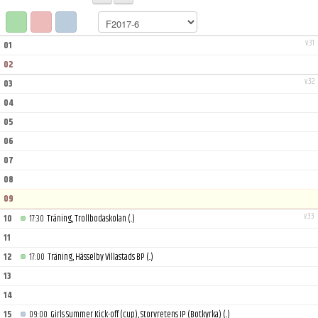
BILDGALLERI
DOKUMENT
v.31
01
02
KONTAKT
v.32
03
04
05
06
07
08
09
v.33
10
17:30
Träning, Trollbodaskolan
(..)
11
12
17:00
Träning, Hässelby Villastads BP
(..)
13
14
15
09:00
Girls Summer Kick-off (cup), Storvretens IP (Botkyrka)
(..)