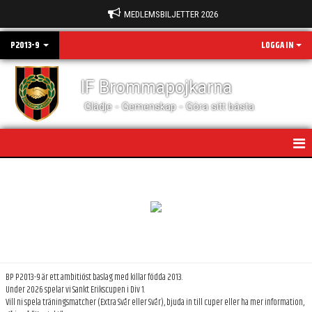
MEDLEMSBILJETTER 2026
P2013-9
LOGGA IN
IF Brommapojkarna
Glädje - Gemenskap - Göra sitt bästa
HEM
KALENDER
MATCHER
TRUPPEN
BP P2013-9 är ett ambitiöst baslag med killar födda 2013.
Under 2026 spelar vi Sankt Erikscupen i Div 1.
DOKUMENT
Vill ni spela träningsmatcher (Extra Svår eller Svår), bjuda in till cuper eller ha mer information,