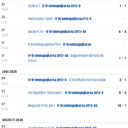
22
Sickla IF 1 -
IF Brommapojkarna 2013-9
1 - 1
18:00
23
Matchcamp i Gävle -
IF Brommapojkarna P13-9
-
12:15
23
Nacka FC H2 -
IF Brommapojkarna 2013-40
4 - 4
16:00
31
IF Brommapojkarna P14 A -
IF Brommapojkarna
-
15:30
31
IF Brommapojkarna 2013-40
- Bagarmossen Kärrtorp BK
1 - 7
17:30
Grön 3
JUNI 2026
06
IF Brommapojkarna 2013-9
- FC Stockholm Internazionale
2 - 1
16:15
07
IFK Aspudden-Tellus Svart 1 -
IF Brommapojkarna 2013-9
9 - 5
12:30
07
Älvsjö AIK FF Vit, Div 3 -
IF Brommapojkarna 2013-40
10 - 1
13:30
AUGUSTI 2026
09