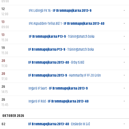
09:00
12
IFK Lidingö FK 16 -
IF Brommapojkarna 2013-9
-
12:00
13
IFK Aspudden-Tellus Blå 1 -
IF Brommapojkarna 2013-40
-
09:00
13
IF Brommapojkarna P13-9
- Träningsmatch boka
-
15:30
19
IF Brommapojkarna P13-9
- Träningsmatch boka
-
15:30
20
IF Brommapojkarna 2013-40
- Örby IS Blå
-
11:30
20
IF Brommapojkarna 2013-9
- Hammarby IF FF 20 Grön
-
17:30
26
Ingarö IF Svart -
IF Brommapojkarna 2013-9
-
14:15
26
Ingarö IF Röd -
IF Brommapojkarna 2013-40
-
15:45
OKTOBER 2026
02
IF Brommapojkarna 2013-40
- Enskede IK Grå
-