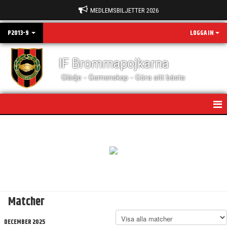
MEDLEMSBILJETTER 2026
P2013-9
LOGGA IN
IF Brommapojkarna
Glädje - Gemenskap - Göra sitt bästa
HEM
KALENDER
MATCHER
TRUPPEN
Matcher
DOKUMENT
DECEMBER 2025