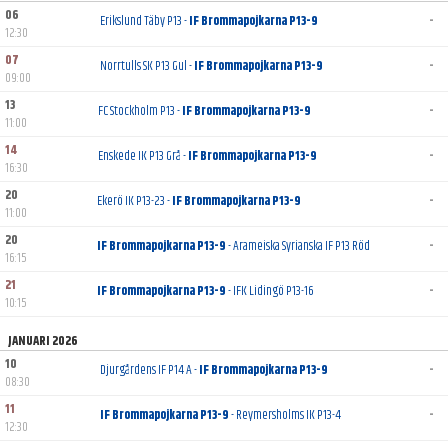
KONTAKT
06
Erikslund Täby P13 -
IF Brommapojkarna P13-9
-
12:30
07
Norrtulls SK P13 Gul -
IF Brommapojkarna P13-9
-
09:00
13
FC Stockholm P13 -
IF Brommapojkarna P13-9
-
11:00
14
Enskede IK P13 Grå -
IF Brommapojkarna P13-9
-
16:30
20
Ekerö IK P13-23 -
IF Brommapojkarna P13-9
-
11:00
20
IF Brommapojkarna P13-9
- Arameiska Syrianska IF P13 Röd
-
16:15
21
IF Brommapojkarna P13-9
- IFK Lidingö P13-16
-
10:15
JANUARI 2026
10
Djurgårdens IF P14 A -
IF Brommapojkarna P13-9
-
08:30
11
IF Brommapojkarna P13-9
- Reymersholms IK P13-4
-
12:30