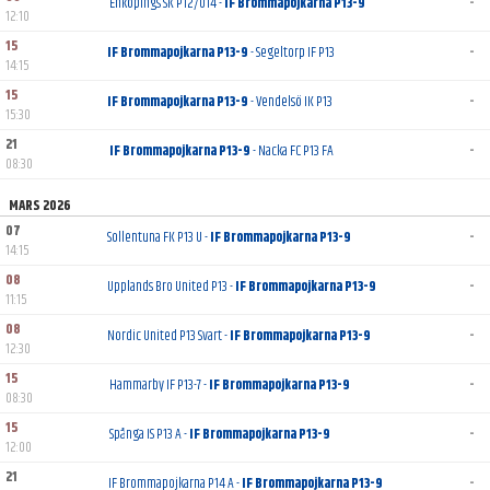
Enköpings SK P12/U14 -
IF Brommapojkarna P13-9
-
12:10
15
IF Brommapojkarna P13-9
- Segeltorp IF P13
-
14:15
15
IF Brommapojkarna P13-9
- Vendelsö IK P13
-
15:30
21
IF Brommapojkarna P13-9
- Nacka FC P13 FA
-
08:30
MARS 2026
07
Sollentuna FK P13 U -
IF Brommapojkarna P13-9
-
14:15
08
Upplands Bro United P13 -
IF Brommapojkarna P13-9
-
11:15
08
Nordic United P13 Svart -
IF Brommapojkarna P13-9
-
12:30
15
Hammarby IF P13-7 -
IF Brommapojkarna P13-9
-
08:30
15
Spånga IS P13 A -
IF Brommapojkarna P13-9
-
12:00
21
IF Brommapojkarna P14 A -
IF Brommapojkarna P13-9
-