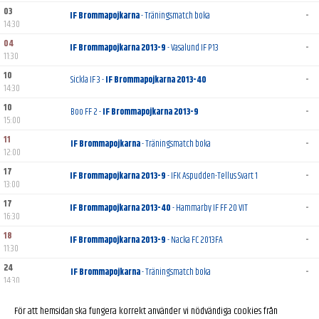
03
IF Brommapojkarna
- Träningsmatch boka
-
14:30
04
IF Brommapojkarna 2013-9
- Vasalund IF P13
-
11:30
10
Sickla IF 3 -
IF Brommapojkarna 2013-40
-
14:30
10
Boo FF 2 -
IF Brommapojkarna 2013-9
-
15:00
11
IF Brommapojkarna
- Träningsmatch boka
-
12:00
17
IF Brommapojkarna 2013-9
- IFK Aspudden-Tellus Svart 1
-
13:00
17
IF Brommapojkarna 2013-40
- Hammarby IF FF 20 VIT
-
16:30
18
IF Brommapojkarna 2013-9
- Nacka FC 2013FA
-
11:30
24
IF Brommapojkarna
- Träningsmatch boka
-
14:30
25
IF Brommapojkarna
- Träningsmatch boka
-
För att hemsidan ska fungera korrekt använder vi nödvändiga cookies från
16:00