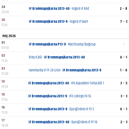
24
IF Brommapojkarna 2013-40
- Ingarö IF Röd
2 - 8
20:00
26
IF Brommapojkarna 2013-9
- Ingarö IF Svart
7 - 3
17:30
MAJ 2026
01
IF Brommapojkarna P13-9
- Matchcamp/Dagscup
-
09:00
03
Örby IS Blå -
IF Brommapojkarna 2013-40
6 - 1
11:30
03
Hammarby IF FF 20 Grön -
IF Brommapojkarna 2013-9
1 - 0
15:00
10
IF Brommapojkarna 2013-40
- IFK Aspudden-Tellus Blå 1
3 - 5
14:30
10
IF Brommapojkarna 2013-9
- IFK Lidingö FK 16
3 - 3
17:30
16
IF Brommapojkarna 2013-9
- Djurgårdens IF FF 3
6 - 1
11:30
17
IF Brommapojkarna 2013-40
- Djurgårdens IF FF 10
2 - 3
18:00