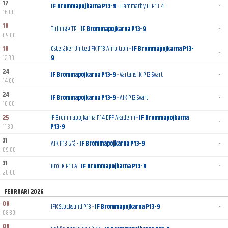
17
IF Brommapojkarna P13-9
- Hammarby IF P13-4
-
16:00
18
Tullinge TP -
IF Brommapojkarna P13-9
-
09:00
18
Österåker United FK P13 Ambition -
IF Brommapojkarna P13-
-
12:30
9
24
IF Brommapojkarna P13-9
- Värtans IK P13 Svart
-
14:00
24
IF Brommapojkarna P13-9
- AIK P13 Svart
-
16:00
25
IF Brommapojkarna P14 DFF Akademi -
IF Brommapojkarna
-
11:30
P13-9
31
AIK P13 Grå -
IF Brommapojkarna P13-9
-
09:00
31
Bro IK P13 A -
IF Brommapojkarna P13-9
-
20:00
FEBRUARI 2026
08
IFK Stocksund P13 -
IF Brommapojkarna P13-9
-
08:30
08