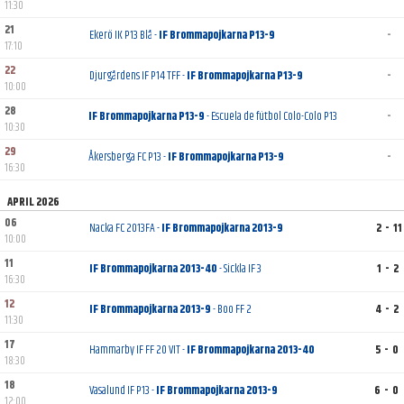
11:30
21
Ekerö IK P13 Blå -
IF Brommapojkarna P13-9
-
17:10
22
Djurgårdens IF P14 TFF -
IF Brommapojkarna P13-9
-
10:00
28
IF Brommapojkarna P13-9
- Escuela de fútbol Colo-Colo P13
-
10:30
29
Åkersberga FC P13 -
IF Brommapojkarna P13-9
-
16:30
APRIL 2026
06
Nacka FC 2013FA -
IF Brommapojkarna 2013-9
2 - 11
10:00
11
IF Brommapojkarna 2013-40
- Sickla IF 3
1 - 2
16:30
12
IF Brommapojkarna 2013-9
- Boo FF 2
4 - 2
11:30
17
Hammarby IF FF 20 VIT -
IF Brommapojkarna 2013-40
5 - 0
18:30
18
Vasalund IF P13 -
IF Brommapojkarna 2013-9
6 - 0
12:00