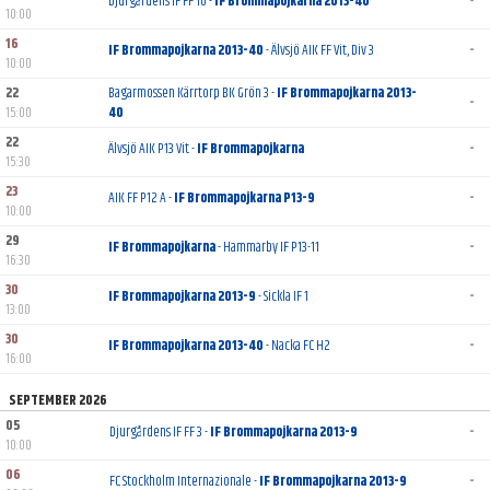
Djurgårdens IF FF 10 -
IF Brommapojkarna 2013-40
-
10:00
16
IF Brommapojkarna 2013-40
- Älvsjö AIK FF Vit, Div 3
-
10:00
22
Bagarmossen Kärrtorp BK Grön 3 -
IF Brommapojkarna 2013-
-
15:00
40
22
Älvsjö AIK P13 Vit -
IF Brommapojkarna
-
15:30
23
AIK FF P12 A -
IF Brommapojkarna P13-9
-
10:00
29
IF Brommapojkarna
- Hammarby IF P13-11
-
16:30
30
IF Brommapojkarna 2013-9
- Sickla IF 1
-
13:00
30
IF Brommapojkarna 2013-40
- Nacka FC H2
-
16:00
SEPTEMBER 2026
05
Djurgårdens IF FF 3 -
IF Brommapojkarna 2013-9
-
10:00
06
FC Stockholm Internazionale -
IF Brommapojkarna 2013-9
-