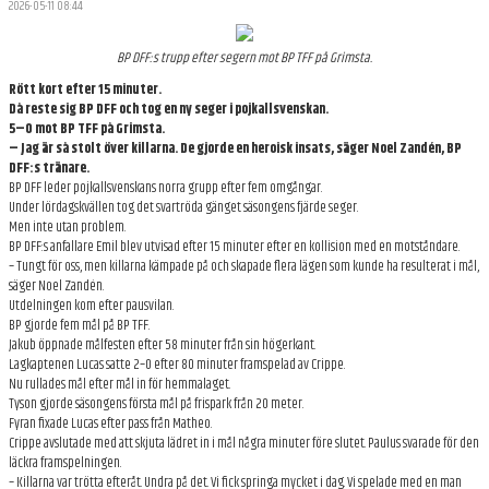
2026-05-11 08:44
BILDGALLERI
BP DFF:s trupp efter segern mot BP TFF på Grimsta.
DOKUMENT
Rött kort efter 15 minuter.
KONTAKT
Då reste sig BP DFF och tog en ny seger i pojkallsvenskan.
5–0 mot BP TFF på Grimsta.
– Jag är så stolt över killarna. De gjorde en heroisk insats, säger Noel Zandén, BP
DFF:s tränare.
BP DFF leder pojkallsvenskans norra grupp efter fem omgångar.
Under lördagskvällen tog det svartröda gänget säsongens fjärde seger.
Men inte utan problem.
BP DFF:s anfallare Emil blev utvisad efter 15 minuter efter en kollision med en motståndare.
– Tungt för oss, men killarna kämpade på och skapade flera lägen som kunde ha resulterat i mål,
säger Noel Zandén.
Utdelningen kom efter pausvilan.
BP gjorde fem mål på BP TFF.
Jakub öppnade målfesten efter 58 minuter från sin högerkant.
Lagkaptenen Lucas satte 2–0 efter 80 minuter framspelad av Crippe.
Nu rullades mål efter mål in för hemmalaget.
Tyson gjorde säsongens första mål på frispark från 20 meter.
Fyran fixade Lucas efter pass från Matheo.
Crippe avslutade med att skjuta lädret in i mål några minuter före slutet. Paulus svarade för den
läckra framspelningen.
– Killarna var trötta efteråt. Undra på det. Vi fick springa mycket i dag. Vi spelade med en man