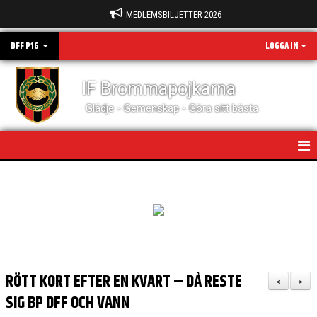
MEDLEMSBILJETTER 2026
DFF P16
LOGGA IN
IF Brommapojkarna
Glädje - Gemenskap - Göra sitt bästa
NYHETER
HEM
KALENDER
MATCHER
RÖTT KORT EFTER EN KVART – DÅ RESTE
<
>
TRUPPEN
SIG BP DFF OCH VANN