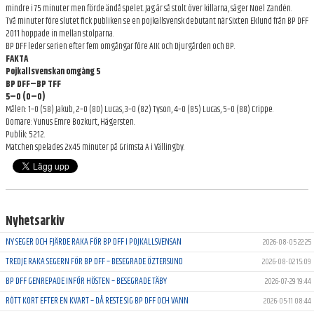
mindre i 75 minuter men förde ändå spelet. Jag är så stolt över killarna, säger Noel Zandén.
Två minuter före slutet fick publiken se en pojkallsvensk debutant när Sixten Eklund från BP DFF
2011 hoppade in mellan stolparna.
BP DFF leder serien efter fem omgångar före AIK och Djurgården och BP.
FAKTA
Pojkallsvenskan omgång 5
BP DFF–BP TFF
5–0 (0–0)
Målen: 1–0 (58) Jakub, 2–0 (80) Lucas, 3–0 (82) Tyson, 4–0 (85) Lucas, 5–0 (88) Crippe.
Domare: Yunus Emre Bozkurt, Hägersten.
Publik: 5212.
Matchen spelades 2x45 minuter på Grimsta A i Vällingby.
Nyhetsarkiv
NY SEGER OCH FJÄRDE RAKA FÖR BP DFF I POJKALLSVENSAN
2026-08-05 22:25
TREDJE RAKA SEGERN FÖR BP DFF – BESEGRADE ÖZTERSUND
2026-08-02 15:09
BP DFF GENREPADE INFÖR HÖSTEN – BESEGRADE TÄBY
2026-07-29 19:44
RÖTT KORT EFTER EN KVART – DÅ RESTE SIG BP DFF OCH VANN
2026-05-11 08:44