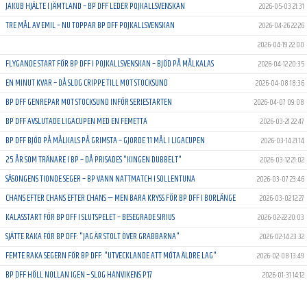
JAKUB HJÄLTE I JÄMTLAND – BP DFF LEDER POJKALLSVENSKAN
2026-05-03 21:31
TRE MÅL AV EMIL – NU TOPPAR BP DFF POJKALLSVENSKAN
2026-04-26 22:26
2026-04-19 22:00
FLYGANDE START FÖR BP DFF I POJKALLSVENSKAN – BJÖD PÅ MÅLKALAS
2026-04-12 20:35
EN MINUT KVAR – DÅ SLOG CRIPPE TILL MOT STOCKSUND
2026-04-08 18:36
BP DFF GENREPAR MOT STOCKSUND INFÖR SERIESTARTEN
2026-04-07 09:08
BP DFF AVSLUTADE LIGACUPEN MED EN FEMETTA
2026-03-21 22:47
BP DFF BJÖD PÅ MÅLKALS PÅ GRIMSTA – GJORDE 11 MÅL I LIGACUPEN
2026-03-14 21:14
25 ÅR SOM TRÄNARE I BP – DÅ PRISADES "KINGEN DUBBELT"
2026-03-12 21:02
SÄSONGENS TIONDE SEGER – BP VANN NATTMATCH I SOLLENTUNA
2026-03-07 23:46
CHANS EFTER CHANS EFTER CHANS — MEN BARA KRYSS FÖR BP DFF I BORLÄNGE
2026-03-02 12:27
KALASSTART FÖR BP DFF I SLUTSPELET – BESEGRADE SIRIUS
2026-02-22 20:03
SJÄTTE RAKA FÖR BP DFF: "JAG ÄR STOLT ÖVER GRABBARNA"
2026-02-14 23:32
FEMTE RAKA SEGERN FÖR BP DFF: "UTVECKLANDE ATT MÖTA ÄLDRE LAG"
2026-02-08 13:49
BP DFF HÖLL NOLLAN IGEN – SLOG HANVIKENS P17
2026-01-31 14:12
TREDJE RAKA FÖR BP DFF – VANN MED 8–0 MOT NORRKÖPING
2026-01-25 17:54