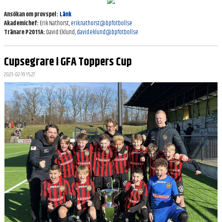
KONTAKT
Ansökan om provspel:
Länk
Akademichef:
Erik Nathorst,
erik.nathorst@bpfotboll.se
Tränare P2011A:
David Eklund,
david.eklund@bpfotboll.se
Cupsegrare i GFA Toppers Cup
2023-02-19 15:27