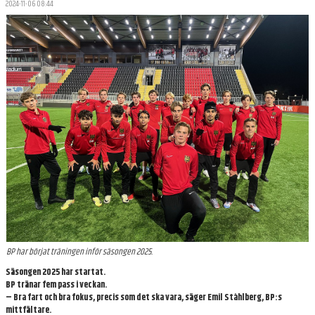
2024-11-06 08:44
TRUPPEN
DOKUMENT
KONTAKT
BP har börjat träningen inför säsongen 2025.
Säsongen 2025 har startat.
BP tränar fem pass i veckan.
– Bra fart och bra fokus, precis som det ska vara, säger Emil Ståhlberg, BP:s
mittfältare.