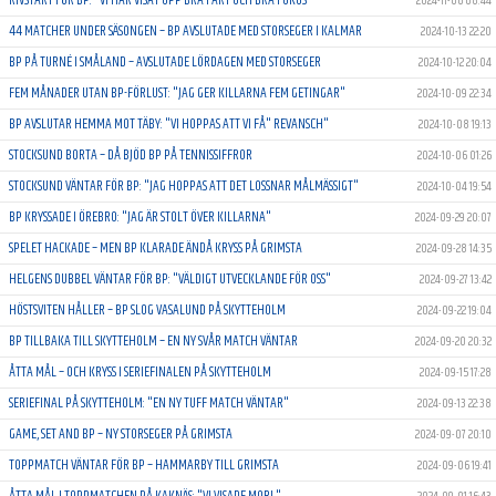
2024-11-06 08:44
44 MATCHER UNDER SÄSONGEN – BP AVSLUTADE MED STORSEGER I KALMAR
2024-10-13 22:20
BP PÅ TURNÉ I SMÅLAND – AVSLUTADE LÖRDAGEN MED STORSEGER
2024-10-12 20:04
FEM MÅNADER UTAN BP-FÖRLUST: "JAG GER KILLARNA FEM GETINGAR"
2024-10-09 22:34
BP AVSLUTAR HEMMA MOT TÄBY: "VI HOPPAS ATT VI FÅ" REVANSCH"
2024-10-08 19:13
STOCKSUND BORTA – DÅ BJÖD BP PÅ TENNISSIFFROR
2024-10-06 01:26
STOCKSUND VÄNTAR FÖR BP: "JAG HOPPAS ATT DET LOSSNAR MÅLMÄSSIGT"
2024-10-04 19:54
BP KRYSSADE I ÖREBRO: "JAG ÄR STOLT ÖVER KILLARNA"
2024-09-29 20:07
SPELET HACKADE – MEN BP KLARADE ÄNDÅ KRYSS PÅ GRIMSTA
2024-09-28 14:35
HELGENS DUBBEL VÄNTAR FÖR BP: "VÄLDIGT UTVECKLANDE FÖR OSS"
2024-09-27 13:42
HÖSTSVITEN HÅLLER – BP SLOG VASALUND PÅ SKYTTEHOLM
2024-09-22 19:04
BP TILLBAKA TILL SKYTTEHOLM – EN NY SVÅR MATCH VÄNTAR
2024-09-20 20:32
ÅTTA MÅL – OCH KRYSS I SERIEFINALEN PÅ SKYTTEHOLM
2024-09-15 17:28
SERIEFINAL PÅ SKYTTEHOLM: "EN NY TUFF MATCH VÄNTAR"
2024-09-13 22:38
GAME, SET AND BP – NY STORSEGER PÅ GRIMSTA
2024-09-07 20:10
TOPPMATCH VÄNTAR FÖR BP – HAMMARBY TILL GRIMSTA
2024-09-06 19:41
ÅTTA MÅL I TOPPMATCHEN PÅ KAKNÄS: "VI VISADE MORL"