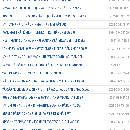
2024-09-01 16:43
NY SVÅR MATCH FÖR BP – DJURGÅRDEN VÄNTAR PÅ BORTAPLAN
2024-08-31 08:22
BRA SPEL OCH TRE NYA BP-POÄNG: "JAG ÄR STOLT ÖVER GRABBARNA"
2024-08-24 16:27
NY HEMMAMATCH PÅ GRIMSTA – HANINGE VÄNTAR
2024-08-23 19:57
PANGSTART PÅ HÖSTEN – TENNISSIFFROR NÄR BP SLOG BOO
2024-08-18 17:09
HÖSTPREMIÄR UTAN ALEX – FÖRSVARAREN ÅTERVÄNDER TILL KISTA
2024-08-17 17:12
SOMMARVILAN ÄR ÖVER – HÖSTSÄSONGEN KICKAR IGÅNG MOT BOO FF
2024-08-09 22:05
NY MÅLFEST AV BP I DANMARK – NU VÄNTAR CANOLAO FRÅN PERU
2024-07-25 20:21
14 MÅL PÅ TVÅ MATCHER – BP HAR FÅTT UPP FARTEN I DANMARK
2024-07-25 12:16
SVAG INSATS AV BP – MEN SEGER I CUPPREMIÄREN
2024-07-23 15:24
MÅLKALAS NÄR BP AVSLUTADE VÅRSÄSONGEN MOT FINLÄNDSKA ÅBO
2024-06-19 14:32
VÅRSÄSONGENS SISTA SERIEMATCH – DÅ AVSLUTADE BP MED MÅLKALAS
2024-06-16 14:50
DUBBLA HEMMAMATCHER – SEDAN VÄNTAR SOMMARVILA FÖR BP
2024-06-14 17:05
NY TUFF UTMANING FÖR BP – HANINGE VÄNTAR PÅ BORTAGRÄS
2024-06-07 19:00
ÖREBRO PÅ BESÖK – DÅ BJÖD BP PÅ EN RIKTIG MÅLFEST
2024-06-02 20:49
BP VANN TOPPMATCHEN I VÄRMEN: "VÅRT SPEL GICK I VÅGOR"
2024-06-01 17:37
DUBBLA MATCHER I HELGEN NÄR BP MÖTER SVERIGETOPPEN