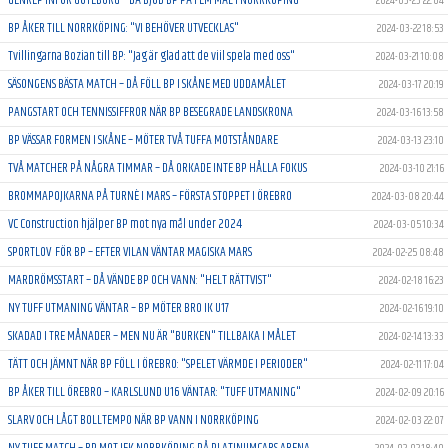
2024-03-23 22:04
BP ÅKER TILL NORRKÖPING: "VI BEHÖVER UTVECKLAS"
2024-03-22 18:53
Tvillingarna Bozian till BP: "Jag är glad att de viil spela med oss"
2024-03-21 10:08
SÄSONGENS BÄSTA MATCH – DÅ FÖLL BP I SKÅNE MED UDDAMÅLET
2024-03-17 20:19
PANGSTART OCH TENNISSIFFROR NÄR BP BESEGRADE LANDSKRONA
2024-03-16 13:58
BP VÄSSAR FORMEN I SKÅNE – MÖTER TVÅ TUFFA MOTSTÅNDARE
2024-03-13 23:10
TVÅ MATCHER PÅ NÅGRA TIMMAR – DÅ ORKADE INTE BP HÅLLA FOKUS
2024-03-10 21:16
BROMMAPOJKARNA PÅ TURNÈ I MARS – FÖRSTA STOPPET I ÖREBRO
2024-03-08 20:44
VC Construction hjälper BP mot nya mål under 2024
2024-03-05 10:34
SPORTLOV FÖR BP – EFTER VILAN VÄNTAR MAGISKA MARS
2024-02-25 08:48
MARDRÖMSSTART – DÅ VÄNDE BP OCH VANN: "HELT RÄTTVIST"
2024-02-18 16:23
NY TUFF UTMANING VÄNTAR – BP MÖTER BRO IK U17
2024-02-16 19:10
SKADAD I TRE MÅNADER – MEN NU ÄR "BURKEN" TILLBAKA I MÅLET
2024-02-14 13:33
TÄTT OCH JÄMNT NÄR BP FÖLL I ÖREBRO: "SPELET VÄRMDE I PERIODER"
2024-02-11 17:04
BP ÅKER TILL ÖREBRO – KARLSLUND U16 VÄNTAR: "TUFF UTMANING"
2024-02-09 20:16
SLARV OCH LÅGT BOLLTEMPO NÄR BP VANN I NORRKÖPING
2024-02-03 22:07
NY TUFF MATCH – BP MOT IFK NORRKÖPING PÅ PLATINUMCARS ARENA