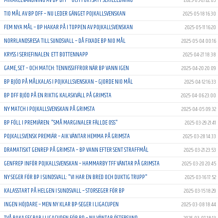
2025-05-21 22:03
TIO MÅL AV BP DFF – NU LEDER GÄNGET POJKALLSVENSKAN
2025-05-18 16:30
FEM NYA MÅL – BP HAKAR PÅ I TOPPEN AV POJKALLSVENSKAN
2025-05-11 16:20
NORRLANDSRESA TILL SUNDSVALL – DÅ FIXADE BP NIO MÅL
2025-05-04 00:16
KRYSS I SERIEFINALEN: ETT BOTTENNAPP
2025-04-27 18:38
GAME, SET – OCH MATCH: TENNISSIFFROR NÄR BP VANN IGEN
2025-04-20 20:09
BP BJÖD PÅ MÅLKALAS I POJKALLSVENSKAN – GJORDE NIO MÅL
2025-04-12 16:33
BP DFF BJÖD PÅ EN RIKTIG KALASKVÄLL PÅ GRIMSTA
2025-04-06 23:00
NY MATCH I POJKALLSVENSKAN PÅ GRIMSTA
2025-04-05 09:32
BP FÖLL I PREMIÄREN: "SMÅ MARGINALER FÄLLDE OSS"
2025-03-29 21:41
POJKALLSVENSK PREMIÄR – AIK VÄNTAR HEMMA PÅ GRIMSTA
2025-03-28 14:33
DRAMATISKT GENREP PÅ GRIMSTA – BP VANN EFTER SENT STRAFFMÅL
2025-03-21 23:53
GENFREP INFÖR POJKALLSVENSKAN – HAMMARBY TFF VÄNTAR PÅ GRIMSTA
2025-03-20 20:45
NY SEGER FÖR BP I SUNDSVALL: "VI HAR EN BRED OCH DUKTIG TRUPP"
2025-03-16 17:52
KALASSTART PÅ HELGEN I SUNDSVALL – STORSEGER FÖR BP
2025-03-15 18:29
INGEN HÖJDARE – MEN NY KLAR BP-SEGER I LIGACUPEN
2025-03-08 18:44
TVÅ RAKA SEGRAR I LIGACUPEN FÖR BP – NU VÄNTAR ÖSTERSUND