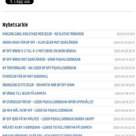
Nyhetsarkiv
KINGENS GÄNG AVSLUTADE MED SEGER – NU SLUTAR TRÄNAREN
2025-10-12 16:11
ANDRA RAKA FÖR BP DFF – KLAR SEGER MOT DJURGÅRDEN
2025-10-05 20:07
BP DFF VÄNDE 0-2 TILL 4–2 MOT SIRIUS: EN SKÖN SÖNDAG
2025-09-28 20:51
BP DFF VÄNDE MOT DJURGÅRDEN – VANN POJKALLSVENSKAN
2025-08-31 20:21
NY TREPOÄNGARE – NU LEDER BP DFF POJKALLSVENSKAN
2025-08-24 16:38
STORSEGER FÖR BP MOT SUNDSVALL
2025-08-21 10:57
SÄSONGENS ELFTE SEGER – DRAMATIK NÄR BP DFF VANN
2025-08-09 22:41
BP VÄNDE TILL SEGER PÅ GRIMSTA
2025-07-29 15:01
NY STORSEGER FÖR BP – LEDER POJKALLSVENSKAN INFÖR UPPEHÅLLET
2025-06-18 22:37
SJU NYA MÅL AV BP DFF - LEDER NU POJKALLSVENSKAN
2025-06-14 18:37
BP DFF BJÖD PÅ NY MÅLFEST – LEDER POJKALLSVENSKAS NORRA GRUPP
2025-06-01 20:55
MÅLFEST AV BP I HERRSEXAN – GJORDE TIO FULLTRÄFFAR PÅ GRIMSTA
2025-05-30 22:30
MIRAKELVÄNDNING AV BP DFF – OCH FORTSATT SERIELEDNING