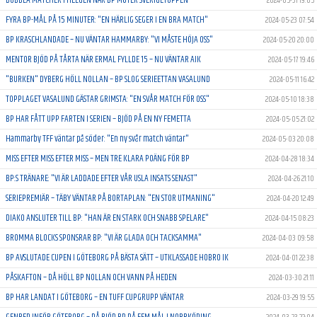
2024-05-31 19:05
FYRA BP-MÅL PÅ 15 MINUTER: "EN HÄRLIG SEGER I EN BRA MATCH"
2024-05-23 07:54
BP KRASCHLANDADE – NU VÄNTAR HAMMARBY: "VI MÅSTE HÖJA OSS"
2024-05-20 20:00
MENTOR BJÖD PÅ TÅRTA NÄR ERMAL FYLLDE 15 – NU VÄNTAR AIK
2024-05-17 19:46
"BURKEN" DYBERG HÖLL NOLLAN – BP SLOG SERIEETTAN VASALUND
2024-05-11 16:42
TOPPLAGET VASALUND GÄSTAR GRIMSTA: "EN SVÅR MATCH FÖR OSS"
2024-05-10 18:38
BP HAR FÅTT UPP FARTEN I SERIEN – BJÖD PÅ EN NY FEMETTA
2024-05-05 21:02
Hammarby TFF väntar på söder: "En ny svår match väntar"
2024-05-03 20:08
MISS EFTER MISS EFTER MISS – MEN TRE KLARA POÄNG FÖR BP
2024-04-28 18:34
BP:S TRÄNARE: "VI ÄR LADDADE EFTER VÅR USLA INSATS SENAST"
2024-04-26 21:10
SERIEPREMIÄR – TÄBY VÄNTAR PÅ BORTAPLAN: "EN STOR UTMANING"
2024-04-20 12:49
DIAKO ANSLUTER TILL BP: "HAN ÄR EN STARK OCH SNABB SPELARE"
2024-04-15 08:23
BROMMA BLOCKS SPONSRAR BP: "VI ÄR GLADA OCH TACKSAMMA"
2024-04-03 09:58
BP AVSLUTADE CUPEN I GÖTEBORG PÅ BÄSTA SÄTT – UTKLASSADE HOBRO IK
2024-04-01 22:38
PÅSKAFTON – DÅ HÖLL BP NOLLAN OCH VANN PÅ HEDEN
2024-03-30 21:11
BP HAR LANDAT I GÖTEBORG – EN TUFF CUPGRUPP VÄNTAR
2024-03-29 19:55
GENREP INFÖR GÖTEBORG – DÅ BJÖD BP PÅ FEM MÅL I NORRKÖPING