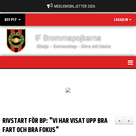
MEDLEMSBILJETTER 2026
DFF P17
LOGGA IN
IF Brommapojkarna
Glädje - Gemenskap - Göra sitt bästa
HEM
NYHETER
KALENDER
MATCHER
RIVSTART FÖR BP: "VI HAR VISAT UPP BRA
<
>
BILDGALLERI
FART OCH BRA FOKUS"