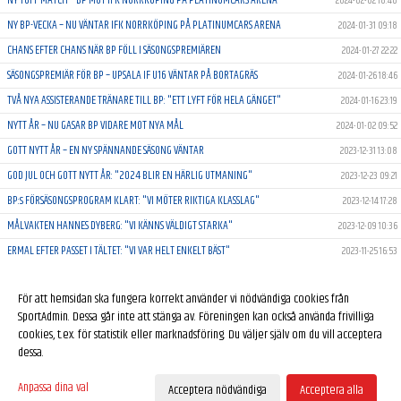
2024-02-02 18:40
NY BP-VECKA – NU VÄNTAR IFK NORRKÖPING PÅ PLATINUMCARS ARENA
2024-01-31 09:18
CHANS EFTER CHANS NÄR BP FÖLL I SÄSONGSPREMIÄREN
2024-01-27 22:22
SÄSONGSPREMIÄR FÖR BP – UPSALA IF U16 VÄNTAR PÅ BORTAGRÄS
2024-01-26 18:46
TVÅ NYA ASSISTERANDE TRÄNARE TILL BP: "ETT LYFT FÖR HELA GÄNGET"
2024-01-16 23:19
NYTT ÅR – NU GASAR BP VIDARE MOT NYA MÅL
2024-01-02 09:52
GOTT NYTT ÅR – EN NY SPÄNNANDE SÄSONG VÄNTAR
2023-12-31 13:08
GOD JUL OCH GOTT NYTT ÅR: "2024 BLIR EN HÄRLIG UTMANING"
2023-12-23 09:21
BP:s FÖRSÄSONGSPROGRAM KLART: "VI MÖTER RIKTIGA KLASSLAG"
2023-12-14 17:28
MÅLVAKTEN HANNES DYBERG: "VI KÄNNS VÄLDIGT STARKA"
2023-12-09 10:36
ERMAL EFTER PASSET I TÄLTET: "VI VAR HELT ENKELT BÄST"
2023-11-25 16:53
BP-TRÄNAREN: "GRABBARNA ÄR LADDADE – JAG ÄR HELNÖJD"
2023-11-23 18:40
För att hemsidan ska fungera korrekt använder vi nödvändiga cookies från
BP BJÖD PÅ VIRVLANDE TEMPO I GRIMSTATÄLTET
2023-11-21 21:33
SportAdmin. Dessa går inte att stänga av. Föreningen kan också använda frivilliga
cookies, t.ex. för statistik eller marknadsföring. Du väljer själv om du vill acceptera
dessa.
Anpassa dina val
Acceptera nödvändiga
Acceptera alla