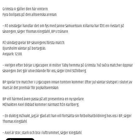
Grimsta A gäller den här vintern.
Fyra bollpass på den allsvenska arenan.
– På onsdagar handlar det om fys med Janne Samuelsson. Killarna har fått en rivstart på
säsongen, säger Thomas Kingdahl, BP:s tränare.
På söndag spelar BP säsongens första match.
Djursholm väntar på bortagräs.
Avspark: 12.00.
– Helgen efter börjar Ligacupen. Vi möter Täby hemma på Grimsta. Två svåra matcher öppnar
säsongen. Det gör utvecklande för oss, säger Emil Ståhlberg.
BP spelar tre matcher i Ligacupen innan tomten kommer. Efter jul väntar slutspel. I slutet av
mars är det premiär för pojkallsvenskan.
BP vill härmed även passa på att presentera en ny spelare.
Målvakten Axel Ekblad kommer närmast från Karlberg.
– En duktig målvakt, jag är glad att han vill fortsätta sin fotbollsutbildning hos oss i BP, säger
Thomas Kingdahl.
– Axel är stor, stark och bra i luftrummet, säger Kingdahl.