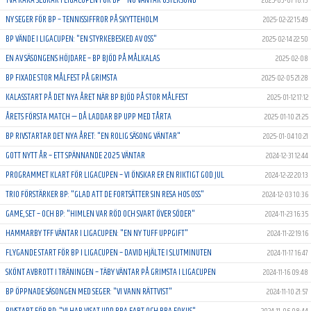
2025-03-07 18:13
NY SEGER FÖR BP – TENNISSIFFROR PÅ SKYTTEHOLM
2025-02-22 15:49
BP VÄNDE I LIGACUPEN: "EN STYRKEBESKED AV OSS"
2025-02-14 22:50
EN AV SÄSONGENS HÖJDARE – BP BJÖD PÅ MÅLKALAS
2025-02-08
BP FIXADE STOR MÅLFEST PÅ GRIMSTA
2025-02-05 21:28
KALASSTART PÅ DET NYA ÅRET NÄR BP BJÖD PÅ STOR MÅLFEST
2025-01-12 17:12
ÅRETS FÖRSTA MATCH — DÅ LADDAR BP UPP MED TÅRTA
2025-01-10 21:25
BP RIVSTARTAR DET NYA ÅRET: "EN ROLIG SÄSONG VÄNTAR"
2025-01-04 10:21
GOTT NYTT ÅR – ETT SPÄNNANDE 2025 VÄNTAR
2024-12-31 12:44
PROGRAMMET KLART FÖR LIGACUPEN – VI ÖNSKAR ER EN RIKTIGT GOD JUL
2024-12-22 20:13
TRIO FÖRSTÄRKER BP: "GLAD ATT DE FORTSÄTTER SIN RESA HOS OSS"
2024-12-03 10:36
GAME, SET – OCH BP: "HIMLEN VAR RÖD OCH SVART ÖVER SÖDER"
2024-11-23 16:35
HAMMARBY TFF VÄNTAR I LIGACUPEN: "EN NY TUFF UPPGIFT"
2024-11-22 19:16
FLYGANDE START FÖR BP I LIGACUPEN – DAVID HJÄLTE I SLUTMINUTEN
2024-11-17 16:47
SKÖNT AVBROTT I TRÄNINGEN – TÄBY VÄNTAR PÅ GRIMSTA I LIGACUPEN
2024-11-16 09:48
BP ÖPPNADE SÄSONGEN MED SEGER: "VI VANN RÄTTVIST"
2024-11-10 21:57
RIVSTART FÖR BP: "VI HAR VISAT UPP BRA FART OCH BRA FOKUS"