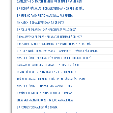
GAME, SET – OCH MATCH: TENNISSIFFROR NÄR BP VANN IGEN
BP BJÖD PÅ MÅLKALAS I POJKALLSVENSKAN – GJORDE NIO MÅL
BP DFF BJÖD PÅ EN RIKTIG KALASKVÄLL PÅ GRIMSTA
NY MATCH I POJKALLSVENSKAN PÅ GRIMSTA
BP FÖLL I PREMIÄREN: "SMÅ MARGINALER FÄLLDE OSS"
POJKALLSVENSK PREMIÄR – AIK VÄNTAR HEMMA PÅ GRIMSTA
DRAMATISKT GENREP PÅ GRIMSTA – BP VANN EFTER SENT STRAFFMÅL
GENFREP INFÖR POJKALLSVENSKAN – HAMMARBY TFF VÄNTAR PÅ GRIMSTA
NY SEGER FÖR BP I SUNDSVALL: "VI HAR EN BRED OCH DUKTIG TRUPP"
KALASSTART PÅ HELGEN I SUNDSVALL – STORSEGER FÖR BP
INGEN HÖJDARE – MEN NY KLAR BP-SEGER I LIGACUPEN
TVÅ RAKA SEGRAR I LIGACUPEN FÖR BP – NU VÄNTAR ÖSTERSUND
NY SEGER FÖR BP – TENNISSIFFROR PÅ SKYTTEHOLM
BP VÄNDE I LIGACUPEN: "EN STYRKEBESKED AV OSS"
EN AV SÄSONGENS HÖJDARE – BP BJÖD PÅ MÅLKALAS
BP FIXADE STOR MÅLFEST PÅ GRIMSTA