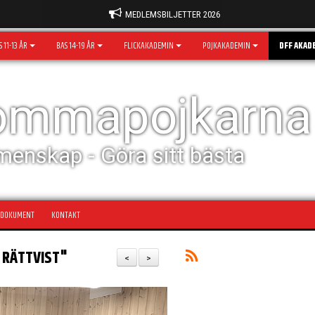
MEDLEMSBILJETTER 2026
 11-13 ÅR
BAS 14-19 ÅR
FLICKAKADEMIN
POJKAKADEMIN
DFF AKAD
rommapojkarna
menskap - Göra sitt bästa
DOKUMENT
KONTAKT
 RÄTTVIST"
<
>