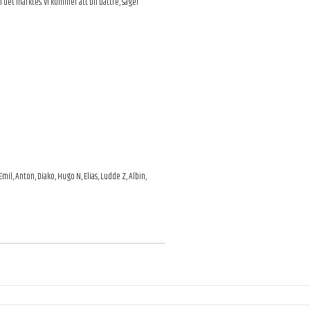
h det märktes. Vi kommer att bli bättre, säger
 Emil, Anton, Diako, Hugo N, Elias, Ludde Z, Albin,