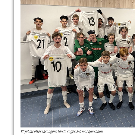
BP jublar efter säsongens första seger. 2–0 mot Djursholm.