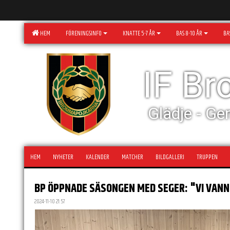
HEM
FÖRENINGSINFO
KNATTE 5-7 ÅR
BAS 8-10 ÅR
BAS
IF B
Glädje - Ge
HEM
NYHETER
KALENDER
MATCHER
BILDGALLERI
TRUPPEN
BP ÖPPNADE SÄSONGEN MED SEGER: "VI VANN
2024-11-10 21:57