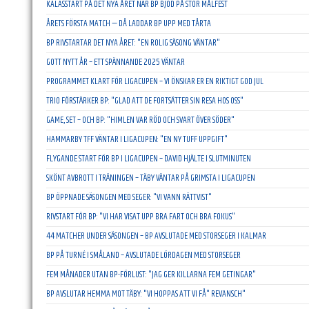
KALASSTART PÅ DET NYA ÅRET NÄR BP BJÖD PÅ STOR MÅLFEST
ÅRETS FÖRSTA MATCH — DÅ LADDAR BP UPP MED TÅRTA
BP RIVSTARTAR DET NYA ÅRET: "EN ROLIG SÄSONG VÄNTAR"
GOTT NYTT ÅR – ETT SPÄNNANDE 2025 VÄNTAR
PROGRAMMET KLART FÖR LIGACUPEN – VI ÖNSKAR ER EN RIKTIGT GOD JUL
TRIO FÖRSTÄRKER BP: "GLAD ATT DE FORTSÄTTER SIN RESA HOS OSS"
GAME, SET – OCH BP: "HIMLEN VAR RÖD OCH SVART ÖVER SÖDER"
HAMMARBY TFF VÄNTAR I LIGACUPEN: "EN NY TUFF UPPGIFT"
FLYGANDE START FÖR BP I LIGACUPEN – DAVID HJÄLTE I SLUTMINUTEN
SKÖNT AVBROTT I TRÄNINGEN – TÄBY VÄNTAR PÅ GRIMSTA I LIGACUPEN
BP ÖPPNADE SÄSONGEN MED SEGER: "VI VANN RÄTTVIST"
RIVSTART FÖR BP: "VI HAR VISAT UPP BRA FART OCH BRA FOKUS"
44 MATCHER UNDER SÄSONGEN – BP AVSLUTADE MED STORSEGER I KALMAR
BP PÅ TURNÉ I SMÅLAND – AVSLUTADE LÖRDAGEN MED STORSEGER
FEM MÅNADER UTAN BP-FÖRLUST: "JAG GER KILLARNA FEM GETINGAR"
BP AVSLUTAR HEMMA MOT TÄBY: "VI HOPPAS ATT VI FÅ" REVANSCH"