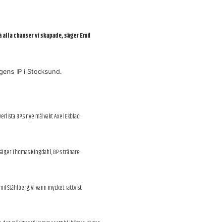
å alla chanser vi skapade, säger Emil
ens IP i Stocksund.
rlista BP.s nye målvakt Axel Ekblad.
, säger Thomas Kingdahl, BP:s tränare.
il Ståhlberg. Vi vann mycket rättvist.