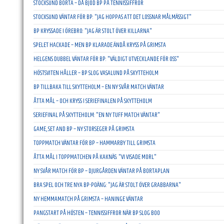
STOCKSUND BORTA – DÅ BJÖD BP PÅ TENNISSIFFROR
STOCKSUND VÄNTAR FÖR BP: "JAG HOPPAS ATT DET LOSSNAR MÅLMÄSSIGT"
BP KRYSSADE I ÖREBRO: "JAG ÄR STOLT ÖVER KILLARNA"
SPELET HACKADE – MEN BP KLARADE ÄNDÅ KRYSS PÅ GRIMSTA
HELGENS DUBBEL VÄNTAR FÖR BP: "VÄLDIGT UTVECKLANDE FÖR OSS"
HÖSTSVITEN HÅLLER – BP SLOG VASALUND PÅ SKYTTEHOLM
BP TILLBAKA TILL SKYTTEHOLM – EN NY SVÅR MATCH VÄNTAR
ÅTTA MÅL – OCH KRYSS I SERIEFINALEN PÅ SKYTTEHOLM
SERIEFINAL PÅ SKYTTEHOLM: "EN NY TUFF MATCH VÄNTAR"
GAME, SET AND BP – NY STORSEGER PÅ GRIMSTA
TOPPMATCH VÄNTAR FÖR BP – HAMMARBY TILL GRIMSTA
ÅTTA MÅL I TOPPMATCHEN PÅ KAKNÄS: "VI VISADE MORL"
NY SVÅR MATCH FÖR BP – DJURGÅRDEN VÄNTAR PÅ BORTAPLAN
BRA SPEL OCH TRE NYA BP-POÄNG: "JAG ÄR STOLT ÖVER GRABBARNA"
NY HEMMAMATCH PÅ GRIMSTA – HANINGE VÄNTAR
PANGSTART PÅ HÖSTEN – TENNISSIFFROR NÄR BP SLOG BOO