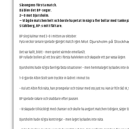
Säsongens första match.
Då blev det BP-seger.
2–0 mot Djursholm.
– Vi ägde matchen helt och borde ha petat in några fler bollar med tanke p
Ståhlberg, BP:s mittfältare.
BP slog Kalmar med 3–0 i mitten av oktober.
Fyra veckor senare spelade gänget match igen.
Mot Djursholm på Stockhag
Det var kallt, blött – men spelet värmde emellanåt.
BP rullade bollen på ett bra sätt i första halvleken och skapade ett par vassa lägen.
Djursholms hade några faerliga fasta situationer – men hemmalaget lyckades inte öve
1–0 gjorde Albin Stolt som tryckte in lädret i minut tio.
– Kul att Albin fick näta, han provspelar och tränar med oss just nu. Han är från Skå IK
BP spelade rakare och snabbare efter pausen.
– Vi skapade tillräckligt med chanser och skulle ha avgjort matchen tidigare, säger Em
Djursholm hade några kontringar – men laget lyckades inte näta.