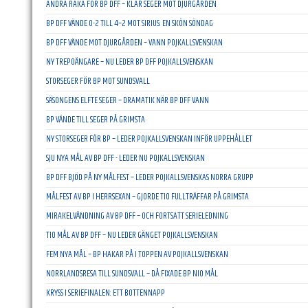
ANDRA RAKA FÖR BP DFF – KLAR SEGER MOT DJURGÅRDEN
BP DFF VÄNDE 0-2 TILL 4–2 MOT SIRIUS: EN SKÖN SÖNDAG
BP DFF VÄNDE MOT DJURGÅRDEN – VANN POJKALLSVENSKAN
NY TREPOÄNGARE – NU LEDER BP DFF POJKALLSVENSKAN
STORSEGER FÖR BP MOT SUNDSVALL
SÄSONGENS ELFTE SEGER – DRAMATIK NÄR BP DFF VANN
BP VÄNDE TILL SEGER PÅ GRIMSTA
NY STORSEGER FÖR BP – LEDER POJKALLSVENSKAN INFÖR UPPEHÅLLET
SJU NYA MÅL AV BP DFF - LEDER NU POJKALLSVENSKAN
BP DFF BJÖD PÅ NY MÅLFEST – LEDER POJKALLSVENSKAS NORRA GRUPP
MÅLFEST AV BP I HERRSEXAN – GJORDE TIO FULLTRÄFFAR PÅ GRIMSTA
MIRAKELVÄNDNING AV BP DFF – OCH FORTSATT SERIELEDNING
TIO MÅL AV BP DFF – NU LEDER GÄNGET POJKALLSVENSKAN
FEM NYA MÅL – BP HAKAR PÅ I TOPPEN AV POJKALLSVENSKAN
NORRLANDSRESA TILL SUNDSVALL – DÅ FIXADE BP NIO MÅL
KRYSS I SERIEFINALEN: ETT BOTTENNAPP