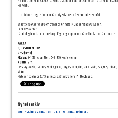
– Vi hade bollen mycket, vi spelade snabbt och bra, det var första matchen för oss oc
Kingdahl.
2–0 nickade Hugo Nömm in från högerkanten efter ett mönsteranfall.
En rättvis seger för BP som tränar på Grimsta IP under måndagskvällen.
Fem pass väntar.
På söndag handlar det om skarpt läge. Ligacupen mot Täby klockan 13 på Grimsta A.
FAKTA
DJURSHOLM–BP
0–2 (0–1)
Målen:
0–1 (10) Albin Stolt, 0–2 (85) Hugo Nömm.
Publik:
274.
BP.:s
lag: Axel E, Hannes, Axel R, Jacke, Hugo S, Tom, Tim, Nick, David, Isak, Nils, Fabian,
Victor
Matchen spelades 2x45 minuter på Stockhagens IP i Stocksund.
Nyhetsarkiv
KINGENS GÄNG AVSLUTADE MED SEGER – NU SLUTAR TRÄNAREN