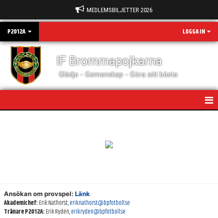
MEDLEMSBILJETTER 2026
P2012A
LOGGA IN
IF Brommapojkarna
Glädje - Gemenskap - Göra sitt bästa
HEM
NYHETER
KALENDER
MATCHER
Ansökan om provspel:
Länk
Akademichef:
Erik Nathorst,
erik.nathorst@bpfotboll.se
BILDGALLERI
Tränare P2012A:
Erik Rydén,
erik.ryden@bpfotboll.se