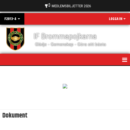
MEDLEMSBILJETTER 2026
F2013-4
LOGGA IN
IF Brommapojkarna
Glädje - Gemenskap - Göra sitt bästa
HEM
NYHETER
KALENDER
MATCHER
Dokument
TRUPPEN