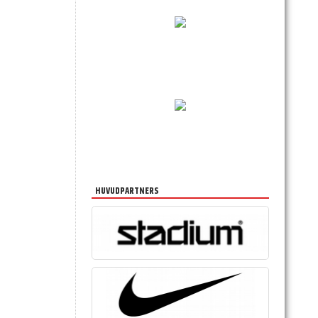
HUVUDPARTNERS