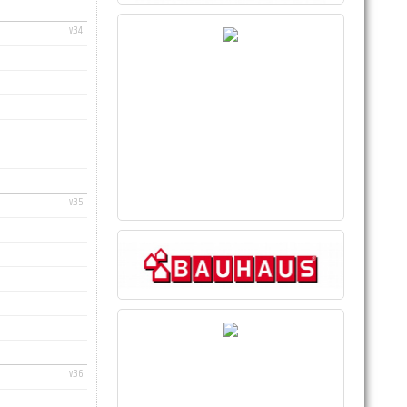
v.34
v.35
v.36