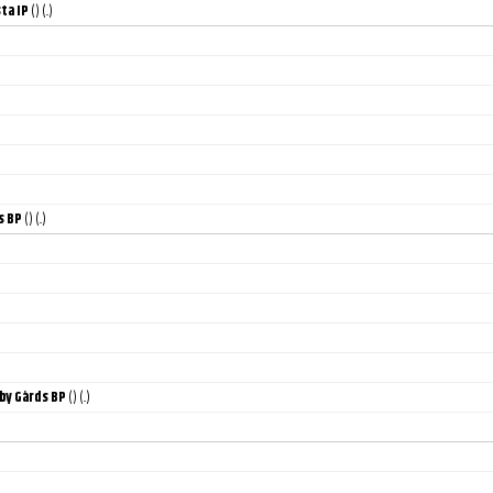
ta IP
()
(..)
s BP
()
(..)
by Gårds BP
()
(..)