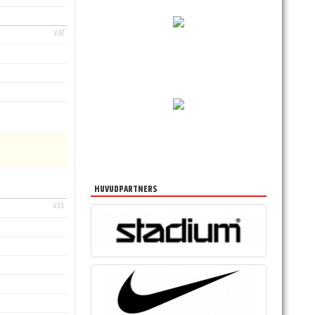
v.32
HUVUDPARTNERS
v.33