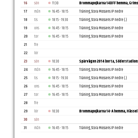
16
sön
11:30
Brommapojkarna 14DFF hemma, Grims
17
mån
16:45 - 18:15
Träning, Stora Mossens IP nedre
18
tis
18:15 - 19:30
Träning, Stora Mossens IP nedre
(..)
19
ons
16:45 - 18:15
Träning, Stora Mossens IP nedre
20
tor
16:45 - 18:15
Träning, Stora Mossens IP nedre
21
fre
22
lör
23
sön
10:30
Spårvägen 2014 borta, Söderstadion
24
mån
16:45 - 18:15
Träning, Stora Mossens IP nedre
25
tis
18:15 - 19:30
Träning, Stora Mossens IP nedre
(..)
26
ons
16:45 - 18:15
Träning, Stora Mossens IP nedre
27
tor
16:45 - 18:15
Träning, Stora Mossens IP nedre
28
fre
29
lör
10:30
Brommapojkarna 14-A hemma, Hässel
30
sön
31
mån
16:45 - 18:15
Träning, Stora Mossens IP nedre