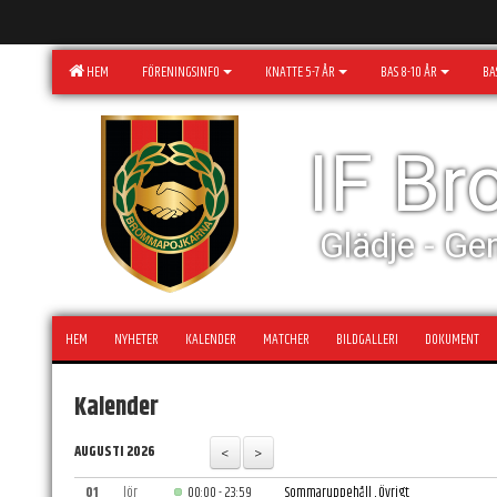
HEM
FÖRENINGSINFO
KNATTE 5-7 ÅR
BAS 8-10 ÅR
BAS
IF B
Glädje - Ge
HEM
NYHETER
KALENDER
MATCHER
BILDGALLERI
DOKUMENT
Kalender
AUGUSTI 2026
01
lör
00:00 - 23:59
Sommaruppehåll , Övrigt