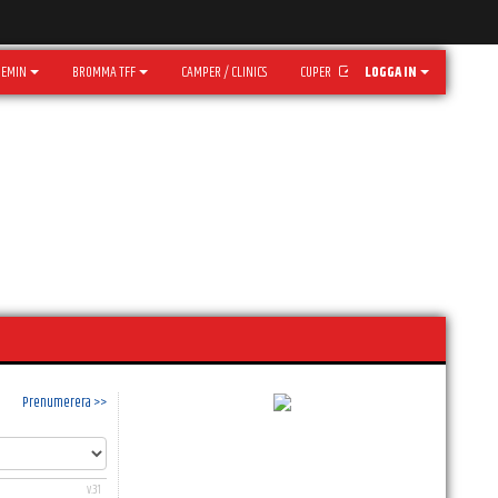
DEMIN
BROMMA TFF
CAMPER / CLINICS
CUPER
LOGGA IN
Prenumerera >>
v.31