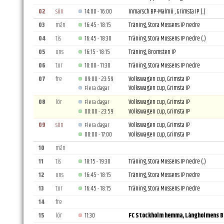
02
sön
14:00 - 16:00
Inmarsch BP-Malmö , Grimsta IP
(..)
03
mån
16:45 - 18:15
Träning, Stora Mossens IP nedre
04
tis
16:45 - 18:30
Träning, Stora Mossens IP nedre
(..)
05
ons
16:15 - 18:15
Träning, Bromsten IP
06
tor
10:00 - 11:30
Träning, Stora Mossens IP nedre
07
fre
09:00 - 23:59
Volkswagen cup, Grimsta IP
Volkswagen cup, Grimsta IP
Flera dagar
08
lör
Volkswagen cup, Grimsta IP
Flera dagar
00:00 - 23:59
Volkswagen cup, Grimsta IP
09
sön
Volkswagen cup, Grimsta IP
Flera dagar
00:00 - 17:00
Volkswagen cup, Grimsta IP
10
mån
11
tis
18:15 - 19:30
Träning, Stora Mossens IP nedre
(..)
12
ons
16:45 - 18:15
Träning, Stora Mossens IP nedre
13
tor
16:45 - 18:15
Träning, Stora Mossens IP nedre
14
fre
15
lör
11:30
FC Stockholm hemma, Långholmens 