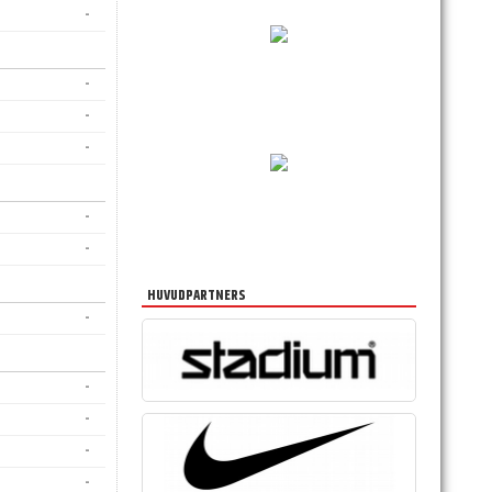
-
-
-
-
-
-
HUVUDPARTNERS
-
-
-
-
-