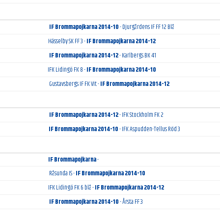
IF Brommapojkarna 2014-10
- Djurgårdens IF FF 12 Blå
Hässelby SK FF 3 -
IF Brommapojkarna 2014-12
IF Brommapojkarna 2014-12
- Karlbergs BK 41
IFK Lidingö FK 8 -
IF Brommapojkarna 2014-10
Gustavsbergs IF FK Vit -
IF Brommapojkarna 2014-12
IF Brommapojkarna 2014-12
- IFK Stockholm FK 2
IF Brommapojkarna 2014-10
- IFK Aspudden-Tellus Röd 3
IF Brommapojkarna
-
Råsunda IS -
IF Brommapojkarna 2014-10
IFK Lidingö FK 6 blå -
IF Brommapojkarna 2014-12
IF Brommapojkarna 2014-10
- Årsta FF 3