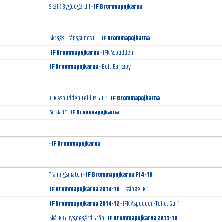
Skå IK Bygdegård 1 -
IF Brommapojkarna
Skogås-Trångsunds FF -
IF Brommapojkarna
IF Brommapojkarna
- IFK Aspudden
IF Brommapojkarna
- Bele Barkaby
IFK Aspudden Telllus Gul 1 -
IF Brommapojkarna
Sickla IF -
IF Brommapojkarna
-
IF Brommapojkarna
Träningsmatch -
IF Brommapojkarna F14-10
IF Brommapojkarna 2014-10
- Essinge IK 1
IF Brommapojkarna 2014-12
- IFK Aspudden-Tellus Gul 1
Skå IK & Bygdegård Grön -
IF Brommapojkarna 2014-10