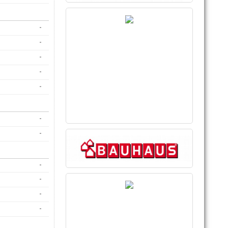
-
-
-
-
-
-
-
-
-
-
-