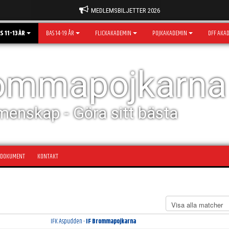
MEDLEMSBILJETTER 2026
S 11-13 ÅR
BAS 14-19 ÅR
FLICKAKADEMIN
POJKAKADEMIN
DFF AKA
rommapojkarna
menskap - Göra sitt bästa
DOKUMENT
KONTAKT
IFK Aspudden -
IF Brommapojkarna