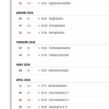
14
sön
13:00
Tappströms Bollhall
JANUARI 2026
10
lör
10:00
Skogåshallen
18
sön
09:00
Ärvingehallen
25
sön
12:00
Ärvingehallen
FEBRUARI 2026
07
lör
10:00
Telefonplanshallen
14
lör
12:00
Fisksätra Sporthall
MARS 2026
28
lör
14:30
Johannes bollplan
APRIL 2026
12
sön
15:15
Danderydsvallen
18
lör
09:15
Stora Mossens IP 2
26
sön
09:15
Stora Mossens IP 2
26
sön
14:00
Svanängens IP 21