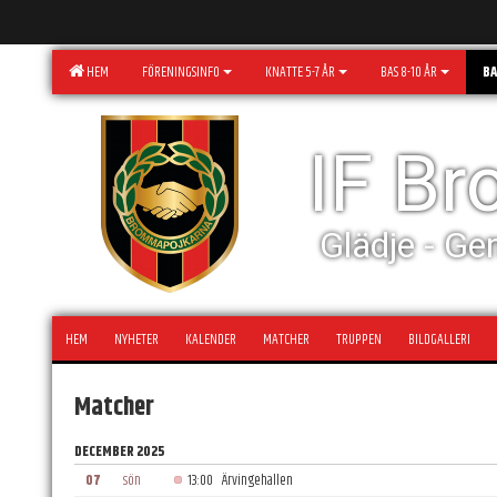
HEM
FÖRENINGSINFO
KNATTE 5-7 ÅR
BAS 8-10 ÅR
BA
IF B
Glädje - Ge
HEM
NYHETER
KALENDER
MATCHER
TRUPPEN
BILDGALLERI
Matcher
DECEMBER 2025
07
sön
13:00
Ärvingehallen