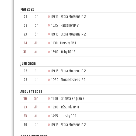
MAJ 2026
02
lör
09:15
Stora Mossens IP 2
09
lör
10:15
Hässelby IP 21
23
lör
09:15
Stora Mossens IP 2
24
sön
11:30
Hersby BP 1
31
sön
15:00
Ösby BP 12
JUNI 2026
06
lör
09:15
Stora Mossens IP 2
06
lör
10:30
Stora Mossens IP 2
AUGUSTI 2026
16
sön
11:00
Grimsta BP plan 2
23
sön
12:00
Råsunda IP 11
23
sön
14:15
Hersby BP 1
29
lör
09:15
Stora Mossens IP 2