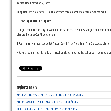
Adress: Hövdinavägen 2, Täby.
BP spelar i sitt helvita ställ – men det svart-rörda matchstället ska också tas med.
Hur är läget i BP-truppen?
– Hugo S och Elton är långtidsskadade. De har missat hela försäsongen och kommer att
planerad resa, säger Abbe Aleman.
BP:s trupp:
Hannes, Ludde JW, Anton, David, Nick, Alex, Emil, Tim, Diako, Axel, Simon
– De killar som inte är kallade till matchen ska vara beredda att hoppa in och spela
Nyhetsarkiv
KINGENS GÄNG AVSLUTADE MED SEGER – NU SLUTAR TRÄNAREN
ANDRA RAKA FÖR BP DFF – KLAR SEGER MOT DJURGÅRDEN
BP DFF VÄNDE 0-2 TILL 4–2 MOT SIRIUS: EN SKÖN SÖNDAG