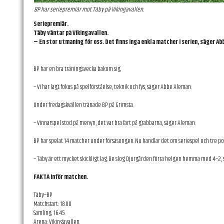
BP har seriepremiär mot Täby på Vikingavallen.
Seriepremiär.
Täby väntar på Vikingavallen.
– En stor utmaning för oss. Det finns inga enkla matcher i serien, säger Ab
BP har en bra träningsvecka bakom sig.
– Vi har lagt fokus på spelförståelse, teknik och fys, säger Abbe Aleman.
Under fredagskvällen tränade BP på Grimsta.
– Vinnarspel stod på menyn, det var bra fart på grabbarna, säger Aleman.
BP har spelat 14 matcher under försäsongen. Nu handlar det om seriespel och tre poä
– Täby är ett mycket skickligt lag. De slog Djurgården förra helgen hemma med 4–2,
FAKTA inför matchen.
Täby–BP
Matchstart: 18.00
Samling: 16.45
Arena: Vikingavallen.