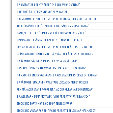
BP RIVSTARTAR DET NYA ÅRET: "EN ROLIG SÄSONG VÄNTAR"
GOTT NYTT ÅR – ETT SPÄNNANDE 2025 VÄNTAR
PROGRAMMET KLART FÖR LIGACUPEN – VI ÖNSKAR ER EN RIKTIGT GOD JUL
TRIO FÖRSTÄRKER BP: "GLAD ATT DE FORTSÄTTER SIN RESA HOS OSS"
GAME, SET – OCH BP: "HIMLEN VAR RÖD OCH SVART ÖVER SÖDER"
HAMMARBY TFF VÄNTAR I LIGACUPEN: "EN NY TUFF UPPGIFT"
FLYGANDE START FÖR BP I LIGACUPEN – DAVID HJÄLTE I SLUTMINUTEN
SKÖNT AVBROTT I TRÄNINGEN – TÄBY VÄNTAR PÅ GRIMSTA I LIGACUPEN
BP ÖPPNADE SÄSONGEN MED SEGER: "VI VANN RÄTTVIST"
RIVSTART FÖR BP: "VI HAR VISAT UPP BRA FART OCH BRA FOKUS"
44 MATCHER UNDER SÄSONGEN – BP AVSLUTADE MED STORSEGER I KALMAR
BP PÅ TURNÉ I SMÅLAND – AVSLUTADE LÖRDAGEN MED STORSEGER
FEM MÅNADER UTAN BP-FÖRLUST: "JAG GER KILLARNA FEM GETINGAR"
BP AVSLUTAR HEMMA MOT TÄBY: "VI HOPPAS ATT VI FÅ" REVANSCH"
STOCKSUND BORTA – DÅ BJÖD BP PÅ TENNISSIFFROR
STOCKSUND VÄNTAR FÖR BP: "JAG HOPPAS ATT DET LOSSNAR MÅLMÄSSIGT"