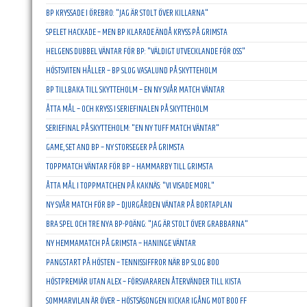
BP KRYSSADE I ÖREBRO: "JAG ÄR STOLT ÖVER KILLARNA"
SPELET HACKADE – MEN BP KLARADE ÄNDÅ KRYSS PÅ GRIMSTA
HELGENS DUBBEL VÄNTAR FÖR BP: "VÄLDIGT UTVECKLANDE FÖR OSS"
HÖSTSVITEN HÅLLER – BP SLOG VASALUND PÅ SKYTTEHOLM
BP TILLBAKA TILL SKYTTEHOLM – EN NY SVÅR MATCH VÄNTAR
ÅTTA MÅL – OCH KRYSS I SERIEFINALEN PÅ SKYTTEHOLM
SERIEFINAL PÅ SKYTTEHOLM: "EN NY TUFF MATCH VÄNTAR"
GAME, SET AND BP – NY STORSEGER PÅ GRIMSTA
TOPPMATCH VÄNTAR FÖR BP – HAMMARBY TILL GRIMSTA
ÅTTA MÅL I TOPPMATCHEN PÅ KAKNÄS: "VI VISADE MORL"
NY SVÅR MATCH FÖR BP – DJURGÅRDEN VÄNTAR PÅ BORTAPLAN
BRA SPEL OCH TRE NYA BP-POÄNG: "JAG ÄR STOLT ÖVER GRABBARNA"
NY HEMMAMATCH PÅ GRIMSTA – HANINGE VÄNTAR
PANGSTART PÅ HÖSTEN – TENNISSIFFROR NÄR BP SLOG BOO
HÖSTPREMIÄR UTAN ALEX – FÖRSVARAREN ÅTERVÄNDER TILL KISTA
SOMMARVILAN ÄR ÖVER – HÖSTSÄSONGEN KICKAR IGÅNG MOT BOO FF