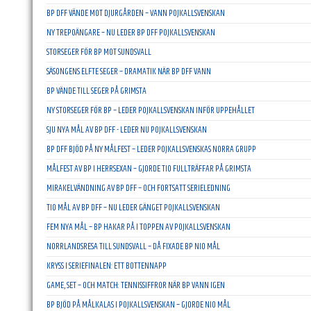
BP DFF VÄNDE MOT DJURGÅRDEN – VANN POJKALLSVENSKAN
NY TREPOÄNGARE – NU LEDER BP DFF POJKALLSVENSKAN
STORSEGER FÖR BP MOT SUNDSVALL
SÄSONGENS ELFTE SEGER – DRAMATIK NÄR BP DFF VANN
BP VÄNDE TILL SEGER PÅ GRIMSTA
NY STORSEGER FÖR BP – LEDER POJKALLSVENSKAN INFÖR UPPEHÅLLET
SJU NYA MÅL AV BP DFF - LEDER NU POJKALLSVENSKAN
BP DFF BJÖD PÅ NY MÅLFEST – LEDER POJKALLSVENSKAS NORRA GRUPP
MÅLFEST AV BP I HERRSEXAN – GJORDE TIO FULLTRÄFFAR PÅ GRIMSTA
MIRAKELVÄNDNING AV BP DFF – OCH FORTSATT SERIELEDNING
TIO MÅL AV BP DFF – NU LEDER GÄNGET POJKALLSVENSKAN
FEM NYA MÅL – BP HAKAR PÅ I TOPPEN AV POJKALLSVENSKAN
NORRLANDSRESA TILL SUNDSVALL – DÅ FIXADE BP NIO MÅL
KRYSS I SERIEFINALEN: ETT BOTTENNAPP
GAME, SET – OCH MATCH: TENNISSIFFROR NÄR BP VANN IGEN
BP BJÖD PÅ MÅLKALAS I POJKALLSVENSKAN – GJORDE NIO MÅL