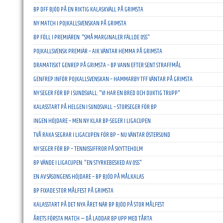
BP DFF BJÖD PÅ EN RIKTIG KALASKVÄLL PÅ GRIMSTA
NY MATCH I POJKALLSVENSKAN PÅ GRIMSTA
BP FÖLL I PREMIÄREN: "SMÅ MARGINALER FÄLLDE OSS"
POJKALLSVENSK PREMIÄR – AIK VÄNTAR HEMMA PÅ GRIMSTA
DRAMATISKT GENREP PÅ GRIMSTA – BP VANN EFTER SENT STRAFFMÅL
GENFREP INFÖR POJKALLSVENSKAN – HAMMARBY TFF VÄNTAR PÅ GRIMSTA
NY SEGER FÖR BP I SUNDSVALL: "VI HAR EN BRED OCH DUKTIG TRUPP"
KALASSTART PÅ HELGEN I SUNDSVALL – STORSEGER FÖR BP
INGEN HÖJDARE – MEN NY KLAR BP-SEGER I LIGACUPEN
TVÅ RAKA SEGRAR I LIGACUPEN FÖR BP – NU VÄNTAR ÖSTERSUND
NY SEGER FÖR BP – TENNISSIFFROR PÅ SKYTTEHOLM
BP VÄNDE I LIGACUPEN: "EN STYRKEBESKED AV OSS"
EN AV SÄSONGENS HÖJDARE – BP BJÖD PÅ MÅLKALAS
BP FIXADE STOR MÅLFEST PÅ GRIMSTA
KALASSTART PÅ DET NYA ÅRET NÄR BP BJÖD PÅ STOR MÅLFEST
ÅRETS FÖRSTA MATCH — DÅ LADDAR BP UPP MED TÅRTA