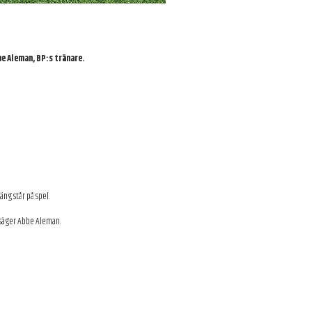
be Aleman, BP:s tränare.
ng står på spel.
 säger Abbe Aleman.