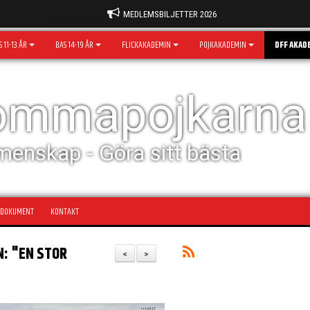
MEDLEMSBILJETTER 2026
 11-13 ÅR
BAS 14-19 ÅR
FLICKAKADEMIN
POJKAKADEMIN
DFF AKAD
rommapojkarna
menskap - Göra sitt bästa
DOKUMENT
KONTAKT
: "EN STOR
<
>