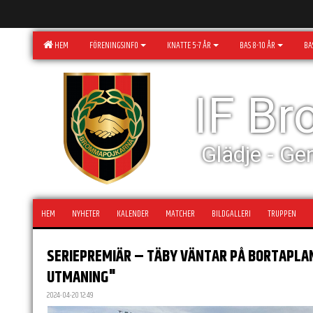
HEM
FÖRENINGSINFO
KNATTE 5-7 ÅR
BAS 8-10 ÅR
BAS
IF B
Glädje - Ge
HEM
NYHETER
KALENDER
MATCHER
BILDGALLERI
TRUPPEN
SERIEPREMIÄR – TÄBY VÄNTAR PÅ BORTAPLAN
UTMANING"
2024-04-20 12:49